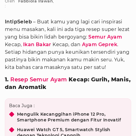
Oleh
Fabbiola Irawan
,
:
IntipSeleb
– Buat kamu yang lagi cari inspirasi
menu masakan, kali ini ada tiga resep super lezat
yang bisa bikin lidah bergoyang:
Semur Ayam
Kecap,
Ikan Bakar
Kecap, dan
Ayam Geprek
.
Setiap hidangan punya keunikan tersendiri yang
pastinya bikin makanan kamu makin seru. Yuk,
kita bahas cara masaknya satu per satu!
1.
Resep Semur Ayam
Kecap: Gurih, Manis,
dan Aromatik
Baca Juga :
Mengulik Kecanggihan iPhone 12 Pro,
Smartphone Premium dengan Fitur Inovatif
Huawei Watch GT 5, Smartwatch Stylish
dengan Teknologi Canggih