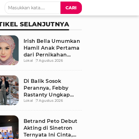
CARI
TIKEL SELANJUTNYA
Irish Bella Umumkan
Hamil Anak Pertama
dari Pernikahan
Lokal
7 Agustus 2026
dengan Haldy Sabri
Di Balik Sosok
Perannya, Febby
Rastanty Ungkap
Lokal
7 Agustus 2026
Luka Masa Kecil yang
Kelam
Betrand Peto Debut
Akting di Sinetron
Ternyata Ini Cinta,