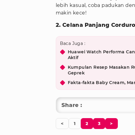
lebih kasual, coba padukan de
makin kece!
2. Celana Panjang Cordur
Baca Juga :
Huawei Watch Performa Can
Aktif
Kumpulan Resep Masakan Ru
Geprek
Fakta-fakta Baby Cream, Ma
Share :
<
1
2
3
>