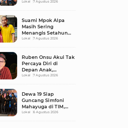
Lokal
7 Agustus 2026
Ngaku Keluar dari
Zona Nyaman
Suami Mpok Alpa
Masih Sering
Menangis Setahun
Lokal
7 Agustus 2026
Setelah Kepergian
Sang Istri
Ruben Onsu Akui Tak
Percaya Diri di
Depan Anak,
Lokal
7 Agustus 2026
Singgung Polemik
dengan Sarwendah
Dewa 19 Siap
Guncang Simfoni
Mahayuga di TIM,
Lokal
6 Agustus 2026
Bawakan Lagu
Langka