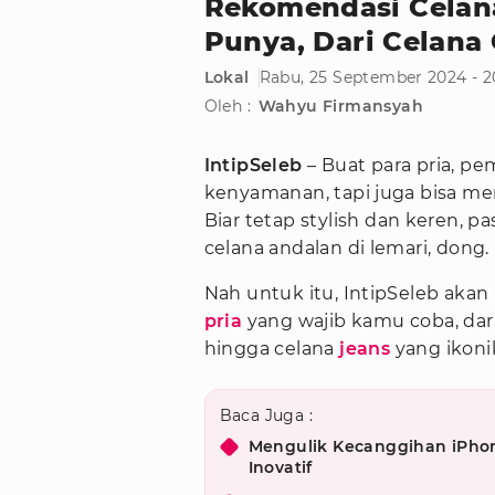
Rekomendasi Celan
Punya, Dari Celana
Lokal
Rabu, 25 September 2024 - 2
Oleh :
Wahyu Firmansyah
IntipSeleb
– Buat para pria, pe
kenyamanan, tapi juga bisa me
Biar tetap stylish dan keren, 
celana andalan di lemari, dong.
Nah untuk itu, IntipSeleb ak
pria
yang wajib kamu coba, dar
hingga celana
jeans
yang ikoni
Baca Juga :
Mengulik Kecanggihan iPhon
Inovatif