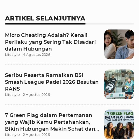
ARTIKEL SELANJUTNYA
Micro Cheating Adalah? Kenali
Perilaku yang Sering Tak Disadari
dalam Hubungan
Lifestyle
4 Agustus 2026
Seribu Peserta Ramaikan BSI
Smash League Padel 2026 Besutan
RANS
Lifestyle
2 Agustus 2026
7 Green Flag dalam Pertemanan
yang Wajib Kamu Pertahankan,
Bikin Hubungan Makin Sehat dan
Lifestyle
2 Agustus 2026
Awet