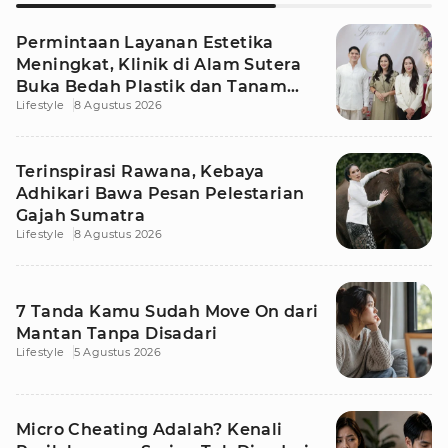
Permintaan Layanan Estetika
Meningkat, Klinik di Alam Sutera
Buka Bedah Plastik dan Tanam
Lifestyle
8 Agustus 2026
Rambut
Terinspirasi Rawana, Kebaya
Adhikari Bawa Pesan Pelestarian
Gajah Sumatra
Lifestyle
8 Agustus 2026
7 Tanda Kamu Sudah Move On dari
Mantan Tanpa Disadari
Lifestyle
5 Agustus 2026
Micro Cheating Adalah? Kenali