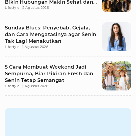
Bikin Hubungan Makin Sehat dan
Lifestyle
2 Agustus 2026
Awet
Sunday Blues: Penyebab, Gejala,
dan Cara Mengatasinya agar Senin
Tak Lagi Menakutkan
Lifestyle
1 Agustus 2026
5 Cara Membuat Weekend Jadi
Sempurna, Biar Pikiran Fresh dan
Senin Tetap Semangat
Lifestyle
1 Agustus 2026