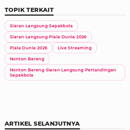
TOPIK TERKAIT
Siaran Langsung Sepakbola
Siaran Langsung Piala Dunia 2026
Piala Dunia 2026
Live Streaming
Nonton Bareng
Nonton Bareng Siaran Langsung Pertandingan
Sepakbola
ARTIKEL SELANJUTNYA