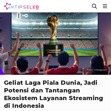
Foto : Instagram
Geliat Laga Piala Dunia, Jadi
Potensi dan Tantangan
Ekosistem Layanan Streaming
di Indonesia