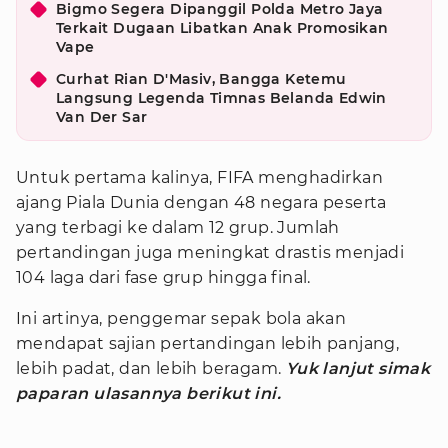
Bigmo Segera Dipanggil Polda Metro Jaya
Terkait Dugaan Libatkan Anak Promosikan
Vape
Curhat Rian D'Masiv, Bangga Ketemu
Langsung Legenda Timnas Belanda Edwin
Van Der Sar
Untuk pertama kalinya, FIFA menghadirkan
ajang Piala Dunia dengan 48 negara peserta
yang terbagi ke dalam 12 grup. Jumlah
pertandingan juga meningkat drastis menjadi
104 laga dari fase grup hingga final.
Ini artinya, penggemar sepak bola akan
mendapat sajian pertandingan lebih panjang,
lebih padat, dan lebih beragam.
Yuk lanjut simak
paparan ulasannya berikut ini.