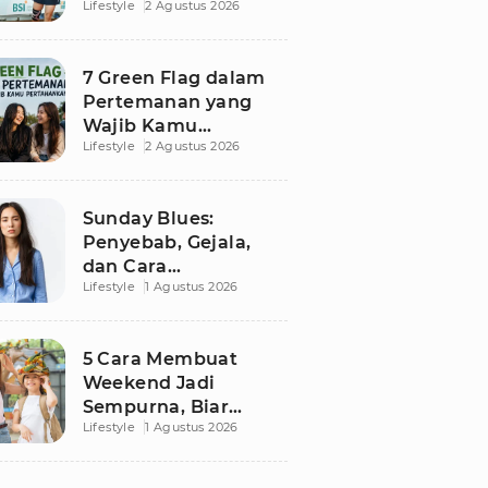
Lifestyle
2 Agustus 2026
Besutan RANS
7 Green Flag dalam
Pertemanan yang
Wajib Kamu
Lifestyle
2 Agustus 2026
Pertahankan, Bikin
Hubungan Makin
Sehat dan Awet
Sunday Blues:
Penyebab, Gejala,
dan Cara
Lifestyle
1 Agustus 2026
Mengatasinya agar
Senin Tak Lagi
Menakutkan
5 Cara Membuat
Weekend Jadi
Sempurna, Biar
Lifestyle
1 Agustus 2026
Pikiran Fresh dan
Senin Tetap
Semangat