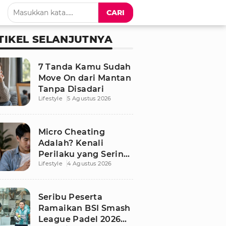
CARI
TIKEL SELANJUTNYA
7 Tanda Kamu Sudah
Move On dari Mantan
Tanpa Disadari
Lifestyle
5 Agustus 2026
Micro Cheating
Adalah? Kenali
Perilaku yang Sering
Lifestyle
4 Agustus 2026
Tak Disadari dalam
Hubungan
Seribu Peserta
Ramaikan BSI Smash
League Padel 2026