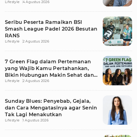
Lifestyle
4 Agustus 2026
Seribu Peserta Ramaikan BSI
Smash League Padel 2026 Besutan
RANS
Lifestyle
2 Agustus 2026
7 Green Flag dalam Pertemanan
yang Wajib Kamu Pertahankan,
Bikin Hubungan Makin Sehat dan
Lifestyle
2 Agustus 2026
Awet
Sunday Blues: Penyebab, Gejala,
dan Cara Mengatasinya agar Senin
Tak Lagi Menakutkan
Lifestyle
1 Agustus 2026