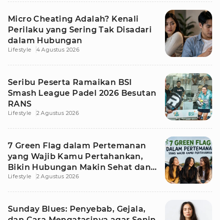
Micro Cheating Adalah? Kenali
Perilaku yang Sering Tak Disadari
dalam Hubungan
Lifestyle
4 Agustus 2026
Seribu Peserta Ramaikan BSI
Smash League Padel 2026 Besutan
RANS
Lifestyle
2 Agustus 2026
7 Green Flag dalam Pertemanan
yang Wajib Kamu Pertahankan,
Bikin Hubungan Makin Sehat dan
Lifestyle
2 Agustus 2026
Awet
Sunday Blues: Penyebab, Gejala,
dan Cara Mengatasinya agar Senin