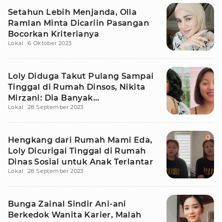
Setahun Lebih Menjanda, Olla
Ramlan Minta Dicariin Pasangan
Bocorkan Kriterianya
Lokal
6 Oktober 2023
Loly Diduga Takut Pulang Sampai
Tinggal di Rumah Dinsos, Nikita
Mirzani: Dia Banyak
Lokal
28 September 2023
Kebohongannya
Hengkang dari Rumah Mami Eda,
Loly Dicurigai Tinggal di Rumah
Dinas Sosial untuk Anak Terlantar
Lokal
28 September 2023
Bunga Zainal Sindir Ani-ani
Berkedok Wanita Karier, Malah