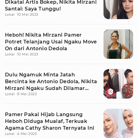
Dikatai Artis Bokep, Nikita Mirzani
Santai: Saya Tunggu!
Lokal
10 Mei 2023
Heboh! Nikita Mirzani Pamer
Potret Telanjang Usai Ngaku Move
On dari Antonio Dedola
Lokal
10 Mei 2023
Dulu Ngamuk Minta Jatah
Bercinta ke Antonio Dedola, Nikita
Mirzani Ngaku Sudah Dilamar
Lokal
9 Mei 2023
Dokter Oky
Pamer Pakai Hijab Langsung
Heboh Diduga Mualaf, Terkuak
Agama Cathy Sharon Ternyata Ini
Lokal
4 Mei 2023