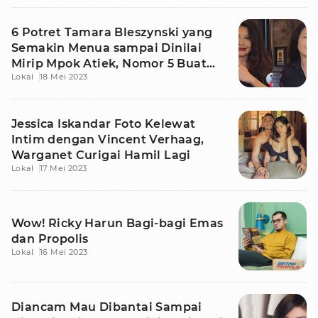
6 Potret Tamara Bleszynski yang
Semakin Menua sampai Dinilai
Mirip Mpok Atiek, Nomor 5 Buat
Lokal
18 Mei 2023
Kaget!
Jessica Iskandar Foto Kelewat
Intim dengan Vincent Verhaag,
Warganet Curigai Hamil Lagi
Lokal
17 Mei 2023
Wow! Ricky Harun Bagi-bagi Emas
dan Propolis
Lokal
16 Mei 2023
Diancam Mau Dibantai Sampai