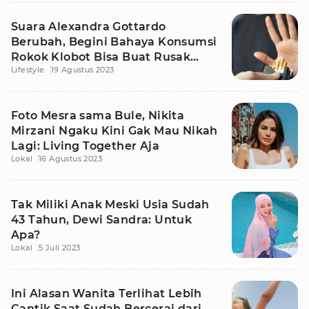
Suara Alexandra Gottardo
Berubah, Begini Bahaya Konsumsi
Rokok Klobot Bisa Buat Rusak
Lifestyle
19 Agustus 2023
Tubuh
Foto Mesra sama Bule, Nikita
Mirzani Ngaku Kini Gak Mau Nikah
Lagi: Living Together Aja
Lokal
16 Agustus 2023
Tak Miliki Anak Meski Usia Sudah
43 Tahun, Dewi Sandra: Untuk
Apa?
Lokal
5 Juli 2023
Ini Alasan Wanita Terlihat Lebih
Cantik Saat Sudah Bercerai dari