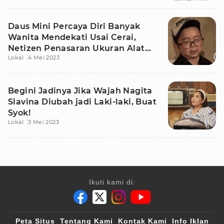
Daus Mini Percaya Diri Banyak
Wanita Mendekati Usai Cerai,
Netizen Penasaran Ukuran Alat
Lokal
4 Mei 2023
Kelaminnya
Begini Jadinya Jika Wajah Nagita
Slavina Diubah jadi Laki-laki, Buat
Syok!
Lokal
3 Mei 2023
Ikuti kami di:
Peta Situs
Tentang Kami
Kontak Kami
Info Iklan