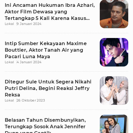
Ini Ancaman Hukuman Ibra Azhari,
Aktor Film Dewasa yang
Tertangkap 5 Kali Karena Kasus
Lokal
9 Januari 2024
Narkoba
Intip Sumber Kekayaan Maxime
Bouttier, Aktor Tanah Air yang
Pacari Luna Maya
Lokal
4 Januari 2024
Ditegur Sule Untuk Segera Nikahi
Putri Delina, Begini Reaksi Jeffry
Reksa
Lokal
26 Oktober 2023
Belasan Tahun Disembunyikan,
Terungkap Sosok Anak Jennifer