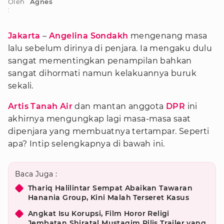
Oleh
Agnes
:
Jakarta
–
Angelina Sondakh
mengenang masa
lalu sebelum dirinya di penjara. Ia mengaku dulu
sangat mementingkan penampilan bahkan
sangat dihormati namun kelakuannya buruk
sekali.
Artis Tanah Air
dan mantan anggota
DPR
ini
akhirnya mengungkap lagi masa-masa saat
dipenjara yang membuatnya tertampar. Seperti
apa? Intip selengkapnya di bawah ini.
Baca Juga :
Thariq Halilintar Sempat Abaikan Tawaran
Hanania Group, Kini Malah Terseret Kasus
Angkat Isu Korupsi, Film Horor Religi
Jembatan Shiratal Mustaqim Rilis Trailer yang