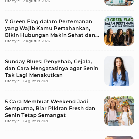
Lifestyle
2 Agustus 2026
7 Green Flag dalam Pertemanan
yang Wajib Kamu Pertahankan,
Bikin Hubungan Makin Sehat dan
Lifestyle
2 Agustus 2026
Awet
Sunday Blues: Penyebab, Gejala,
dan Cara Mengatasinya agar Senin
Tak Lagi Menakutkan
Lifestyle
1 Agustus 2026
5 Cara Membuat Weekend Jadi
Sempurna, Biar Pikiran Fresh dan
Senin Tetap Semangat
Lifestyle
1 Agustus 2026