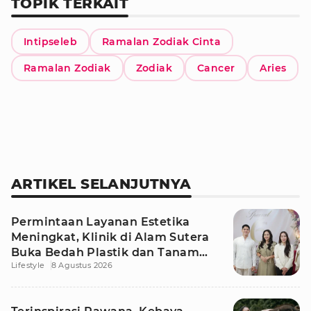
TOPIK TERKAIT
Intipseleb
Ramalan Zodiak Cinta
Ramalan Zodiak
Zodiak
Cancer
Aries
ARTIKEL SELANJUTNYA
Permintaan Layanan Estetika
Meningkat, Klinik di Alam Sutera
Buka Bedah Plastik dan Tanam
Lifestyle
8 Agustus 2026
Rambut