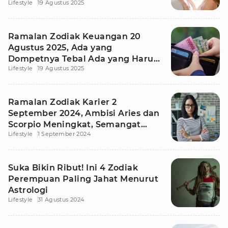
Lifestyle
19 Agustus 2025
Sendiri
Ramalan Zodiak Keuangan 20
Agustus 2025, Ada yang
Dompetnya Tebal Ada yang Harus
Lifestyle
19 Agustus 2025
Irit
Ramalan Zodiak Karier 2
September 2024, Ambisi Aries dan
Scorpio Meningkat, Semangat
Lifestyle
1 September 2024
Bekerja!
Suka Bikin Ribut! Ini 4 Zodiak
Perempuan Paling Jahat Menurut
Astrologi
Lifestyle
31 Agustus 2024