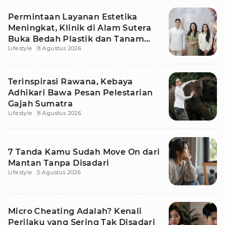
Permintaan Layanan Estetika
Meningkat, Klinik di Alam Sutera
Buka Bedah Plastik dan Tanam
Lifestyle
8 Agustus 2026
Rambut
Terinspirasi Rawana, Kebaya
Adhikari Bawa Pesan Pelestarian
Gajah Sumatra
Lifestyle
8 Agustus 2026
7 Tanda Kamu Sudah Move On dari
Mantan Tanpa Disadari
Lifestyle
5 Agustus 2026
Micro Cheating Adalah? Kenali
Perilaku yang Sering Tak Disadari