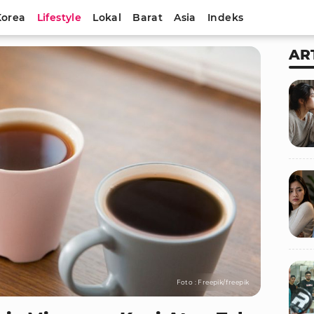
Korea
Lifestyle
Lokal
Barat
Asia
Indeks
AR
Foto : Freepik/freepik