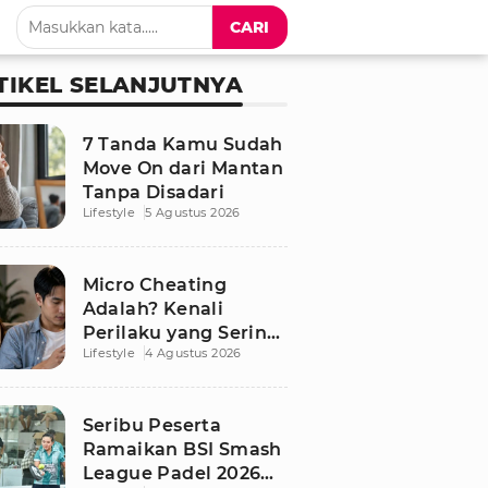
CARI
TIKEL SELANJUTNYA
7 Tanda Kamu Sudah
Move On dari Mantan
Tanpa Disadari
Lifestyle
5 Agustus 2026
Micro Cheating
Adalah? Kenali
Perilaku yang Sering
Lifestyle
4 Agustus 2026
Tak Disadari dalam
Hubungan
Seribu Peserta
Ramaikan BSI Smash
League Padel 2026