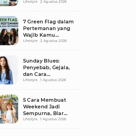
Lifestyle
2 Agustus 2026
Besutan RANS
7 Green Flag dalam
Pertemanan yang
Wajib Kamu
Lifestyle
2 Agustus 2026
Pertahankan, Bikin
Hubungan Makin
Sehat dan Awet
Sunday Blues:
Penyebab, Gejala,
dan Cara
Lifestyle
1 Agustus 2026
Mengatasinya agar
Senin Tak Lagi
Menakutkan
5 Cara Membuat
Weekend Jadi
Sempurna, Biar
Lifestyle
1 Agustus 2026
Pikiran Fresh dan
Senin Tetap
Semangat