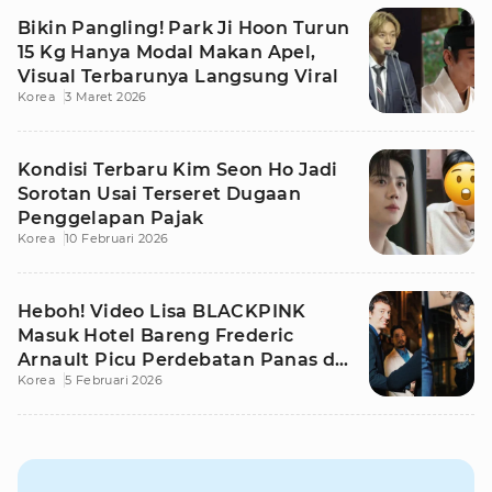
Bikin Pangling! Park Ji Hoon Turun
15 Kg Hanya Modal Makan Apel,
Visual Terbarunya Langsung Viral
Korea
3 Maret 2026
Kondisi Terbaru Kim Seon Ho Jadi
Sorotan Usai Terseret Dugaan
Penggelapan Pajak
Korea
10 Februari 2026
Heboh! Video Lisa BLACKPINK
Masuk Hotel Bareng Frederic
Arnault Picu Perdebatan Panas di
Korea
5 Februari 2026
Medsos