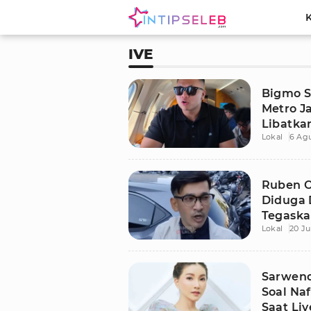
IVE
Bigmo S
Metro J
Libatka
Lokal
6 Ag
Vape
Ruben O
Diduga D
Tegaska
Lokal
20 Ju
Ayahny
Sarwend
Soal Na
Saat Li