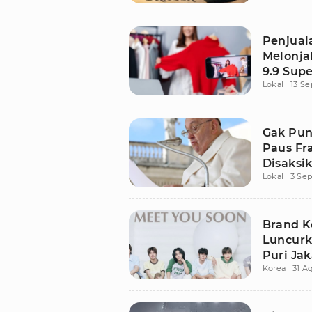
Penjual
Melonja
9.9 Sup
Lokal
13 S
Live St
Gak Pun
Paus Fr
Disaksi
Lokal
3 Se
Brand K
Luncurk
Puri Ja
Korea
31 A