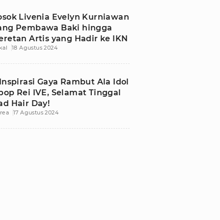
osok Livenia Evelyn Kurniawan
ang Pembawa Baki hingga
eretan Artis yang Hadir ke IKN
kal
18 Agustus 2024
 Inspirasi Gaya Rambut Ala Idol
pop Rei IVE, Selamat Tinggal
ad Hair Day!
rea
17 Agustus 2024