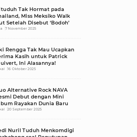
ituduh Tak Hormat pada
hailand, Miss Meksiko Walk
ut Setelah Disebut ‘Bodoh’
ia
7 November 2025
ki Rengga Tak Mau Ucapkan
erima Kasih untuk Patrick
luivert, Ini Alasannya!
kal
16 Oktober 2025
uo Alternative Rock NAVA
esmi Debut dengan Mini
lbum Rayakan Dunia Baru
kal
20 September 2025
edi Nuril Tuduh Menkomdigi