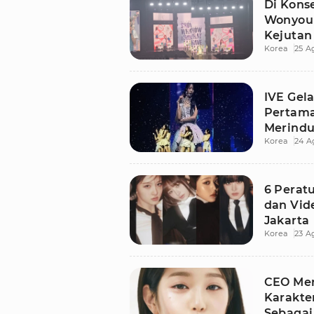
Di Konse
Wonyoun
Kejutan
Korea
25 A
IVE Gela
Pertama
Merind
Korea
24 A
6 Perat
dan Vide
Jakarta
Korea
23 A
CEO Mer
Karakte
Sebagai