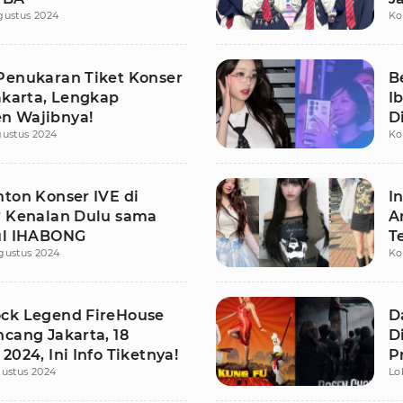
gustus 2024
Ko
Penukaran Tiket Konser
B
akarta, Lengkap
I
n Wajibnya!
D
gustus 2024
Ko
nton Konser IVE di
I
? Kenalan Dulu sama
A
ul IHABONG
T
gustus 2024
Ko
ck Legend FireHouse
D
ncang Jakarta, 18
D
2024, Ini Info Tiketnya!
P
ustus 2024
Lo