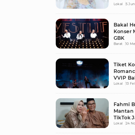
Lokal
5 Jun
Bakal He
Konser 
GBK
Barat
10 Me
Tiket K
Romance
VVIP Ba
Lokal
13 Fe
Fahmi B
Mantan I
TikTok J
Lokal
24 N