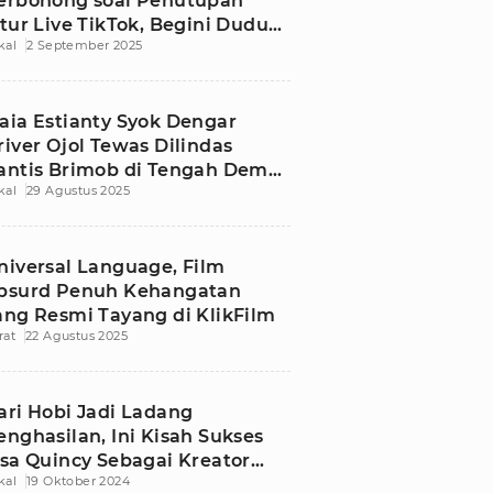
erbohong soal Penutupan
itur Live TikTok, Begini Duduk
kal
2 September 2025
erkaranya
aia Estianty Syok Dengar
river Ojol Tewas Dilindas
antis Brimob di Tengah Demo
kal
29 Agustus 2025
PR RI
niversal Language, Film
bsurd Penuh Kehangatan
ang Resmi Tayang di KlikFilm
rat
22 Agustus 2025
ari Hobi Jadi Ladang
enghasilan, Ini Kisah Sukses
isa Quincy Sebagai Kreator
kal
19 Oktober 2024
hopee Live