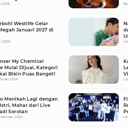
i 2026
Ba
boh! Westlife Gelar
N
Megah Januari 2027 di
d
U
i 2026
Lo
onser My Chemical
K
 Mulai Dijual, Kategori
L
kal Bikin Puas Banget!
V
bruari 2026
Lo
K
o Menikah Lagi dengan
F
stri, Mahar dari Live
R
adi Sorotan
P
ovember 2025
Lo
I