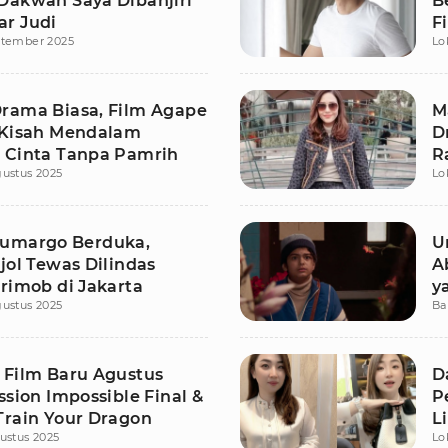
Dakwah Saya Dibanjiri
B
r Judi
F
ptember 2025
Lo
P
rama Biasa, Film Agape
M
 Kisah Mendalam
D
 Cinta Tanpa Pamrih
R
ustus 2025
Lo
D
umargo Berduka,
U
jol Tewas Dilindas
A
Brimob di Jakarta
y
ustus 2025
Ba
 Film Baru Agustus
D
ssion Impossible Final &
P
Train Your Dragon
L
ustus 2025
Lo
S