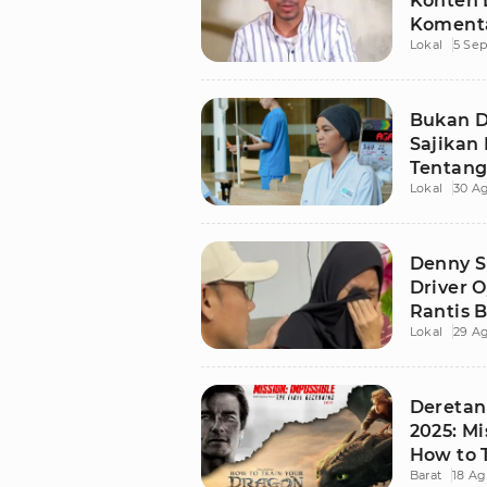
Konten 
Komenta
Lokal
5 Se
Bukan D
Sajikan
Tentang
Lokal
30 Ag
Denny S
Driver O
Rantis 
Lokal
29 Ag
Deretan
2025: Mi
How to 
Barat
18 Ag