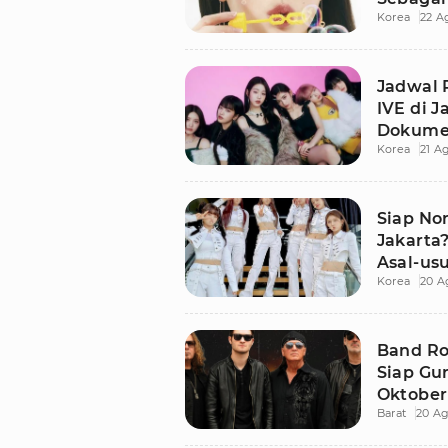
Korea
22 A
Jadwal 
IVE di J
Dokume
Korea
21 A
Siap No
Jakarta
Asal-us
Korea
20 A
Band Ro
Siap Gu
Oktober 
Barat
20 Ag