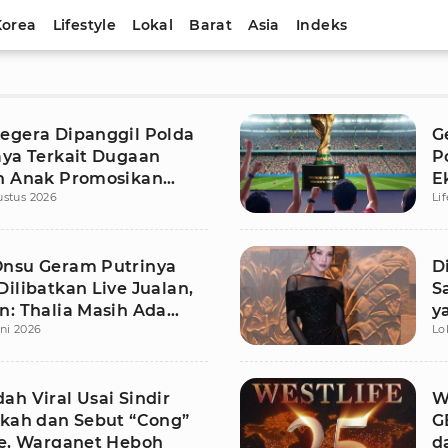
Korea
Lifestyle
Lokal
Barat
Asia
Indeks
egera Dipanggil Polda
G
aya Terkait Dugaan
P
n Anak Promosikan
E
ustus 2026
Li
d
nsu Geram Putrinya
D
ilibatkan Live Jualan,
S
n: Thalia Masih Ada
y
ni 2026
Lo
a
ah Viral Usai Sindir
W
fkah dan Sebut “Cong”
G
ve, Warganet Heboh
d