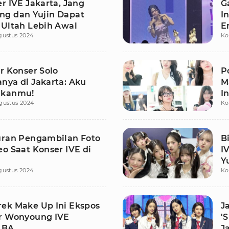
r IVE Jakarta, Jang
G
g dan Yujin Dapat
I
 Ultah Lebih Awal
E
gustus 2024
Ko
r Konser Solo
P
nya di Jakarta: Aku
M
ukanmu!
I
gustus 2024
Ko
uran Pengambilan Foto
B
o Saat Konser IVE di
I
Y
gustus 2024
Ko
ek Make Up Ini Ekspos
J
r Wonyoung IVE
'
 BA
J