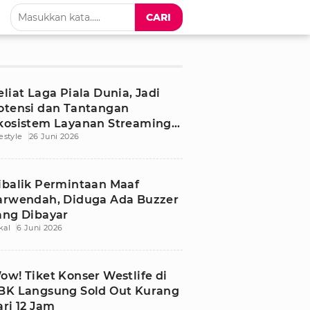
CARI
eliat Laga Piala Dunia, Jadi
otensi dan Tantangan
kosistem Layanan Streaming
festyle
26 Juni 2026
i Indonesia
ibalik Permintaan Maaf
arwendah, Diduga Ada Buzzer
ang Dibayar
kal
6 Juni 2026
ow! Tiket Konser Westlife di
BK Langsung Sold Out Kurang
ari 12 Jam