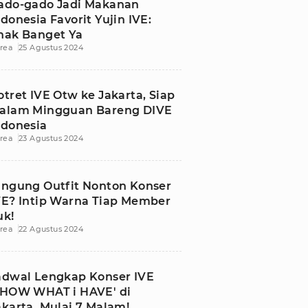
ado-gado Jadi Makanan
ndonesia Favorit Yujin IVE:
nak Banget Ya
rea
25 Agustus 2024
otret IVE Otw ke Jakarta, Siap
alam Mingguan Bareng DIVE
ndonesia
rea
23 Agustus 2024
ingung Outfit Nonton Konser
VE? Intip Warna Tiap Member
uk!
rea
22 Agustus 2024
adwal Lengkap Konser IVE
SHOW WHAT i HAVE' di
akarta, Mulai 7 Malam!