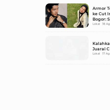
Armor T
ke Cut I
Bogor: S
Lokal
18 Ag
Kalahka
Juarai 
Lokal
17 Ag