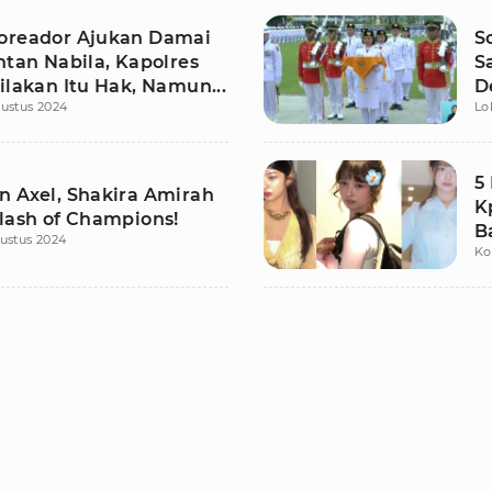
oreador Ajukan Damai
S
ntan Nabila, Kapolres
S
ilakan Itu Hak, Namun...
D
ustus 2024
Lo
5
n Axel, Shakira Amirah
K
Clash of Champions!
B
ustus 2024
Ko