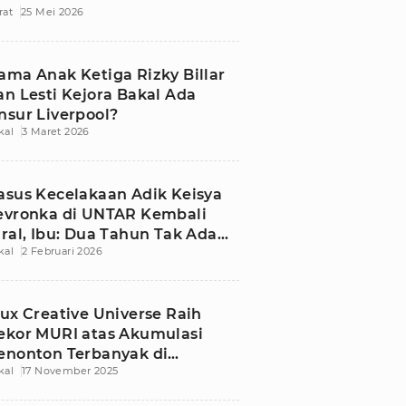
rat
25 Mei 2026
ama Anak Ketiga Rizky Billar
an Lesti Kejora Bakal Ada
nsur Liverpool?
kal
3 Maret 2026
asus Kecelakaan Adik Keisya
evronka di UNTAR Kembali
iral, Ibu: Dua Tahun Tak Ada
kal
2 Februari 2026
ejelasan
lux Creative Universe Raih
ekor MURI atas Akumulasi
enonton Terbanyak di
kal
17 November 2025
ndonesia