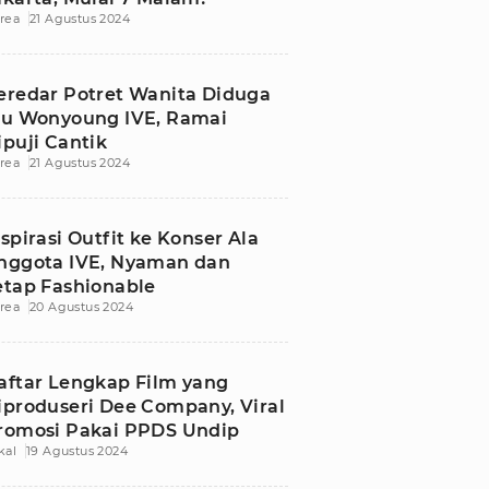
rea
21 Agustus 2024
eredar Potret Wanita Diduga
bu Wonyoung IVE, Ramai
ipuji Cantik
rea
21 Agustus 2024
nspirasi Outfit ke Konser Ala
nggota IVE, Nyaman dan
etap Fashionable
rea
20 Agustus 2024
aftar Lengkap Film yang
iproduseri Dee Company, Viral
romosi Pakai PPDS Undip
kal
19 Agustus 2024