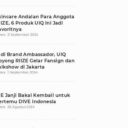
kincare Andalan Para Anggota
IIZE, 6 Produk UIQ Ini Jadi
avoritnya
rea
3 September 2024
adi Brand Ambassador, UIQ
oyong RIIZE Gelar Fansign dan
alkshow di Jakarta
rea
1 September 2024
VE Janji Bakal Kembali untuk
ertemu DIVE Indonesia
rea
25 Agustus 2024