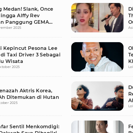
 Medan! Slank, Once
D
ingga Alffy Rev
T
an Panggung GEMA
O
vember 2025
As
 USU
ti Kepincut Pesona Lee
O
di Taxi Driver 3 Sebagai
T
u Wisata
K
ktober 2025
Lo
D
enazah Aktris Korea,
R
 Ah Ditemukan di Hutan
A
tober 2025
Lo
afar Sentil Menkomdigi:
F