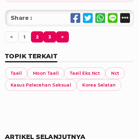
Share :
<
1
2
3
>
TOPIK TERKAIT
Taeil
Moon Taeil
Taeil Eks Nct
Nct
Kasus Pelecehan Seksual
Korea Selatan
ARTIKEL SELANJUTNYA