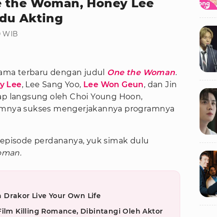
e the Woman, Honey Lee
du Akting
00 WIB
drama terbaru dengan judul
One the Woman
.
y Lee
, Lee Sang Yoo,
Lee Won Geun
, dan Jin
rap langsung oleh Choi Young Hoon,
lumnya sukses mengerjakannya programnya
s episode perdananya, yuk simak dulu
oman.
 Drakor Live Your Own Life
Film Killing Romance, Dibintangi Oleh Aktor