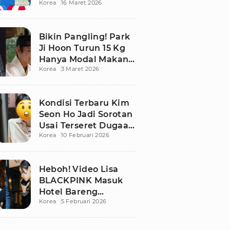
Korea
16 Maret 2026
Bikin Publik
Pangling
Bikin Pangling! Park
Ji Hoon Turun 15 Kg
Hanya Modal Makan
Korea
3 Maret 2026
Apel, Visual
Terbarunya
Langsung Viral
Kondisi Terbaru Kim
Seon Ho Jadi Sorotan
Usai Terseret Dugaan
Korea
10 Februari 2026
Penggelapan Pajak
Heboh! Video Lisa
BLACKPINK Masuk
Hotel Bareng
Korea
5 Februari 2026
Frederic Arnault Picu
Perdebatan Panas di
Medsos