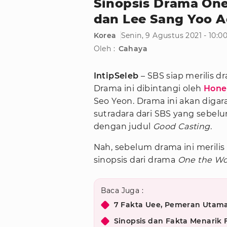
Sinopsis Drama On
dan Lee Sang Yoo A
Korea
Senin, 9 Agustus 2021 - 10:
Oleh :
Cahaya
IntipSeleb
– SBS siap merilis 
Drama ini dibintangi oleh
Hone
Seo Yeon. Drama ini akan diga
sutradara dari SBS yang sebe
dengan judul
Good Casting
.
Nah, sebelum drama ini merili
sinopsis dari drama
One the W
Baca Juga :
7 Fakta Uee, Pemeran Utama
Sinopsis dan Fakta Menarik 