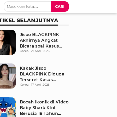
CARI
TIKEL SELANJUTNYA
Jisoo BLACKPINK
Akhirnya Angkat
Bicara soal Kasus
Korea
21 April 2026
Dugaan Pelecehan
Seksual Sang Kakak
Kakak Jisoo
BLACKPINK Diduga
Terseret Kasus
Korea
17 April 2026
Pelecehan Seksual,
Nama Sang Idol Jadi
Sorotan
Bocah Ikonik di Video
Baby Shark Kini
Berusia 18 Tahun