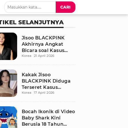
CARI
TIKEL SELANJUTNYA
Jisoo BLACKPINK
Akhirnya Angkat
Bicara soal Kasus
Korea
21 April 2026
Dugaan Pelecehan
Seksual Sang Kakak
Kakak Jisoo
BLACKPINK Diduga
Terseret Kasus
Korea
17 April 2026
Pelecehan Seksual,
Nama Sang Idol Jadi
Sorotan
Bocah Ikonik di Video
Baby Shark Kini
Berusia 18 Tahun