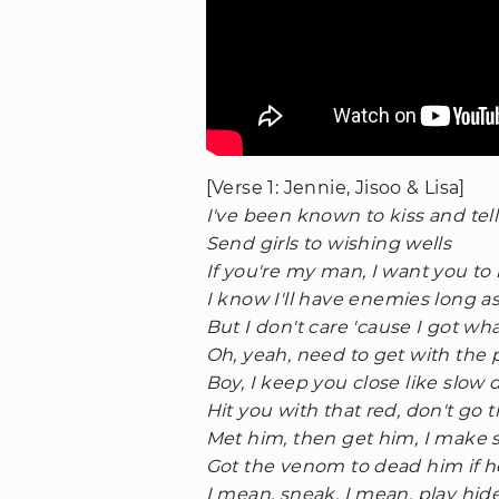
[Verse 1: Jennie, Jisoo & Lisa]
I've been known to kiss and tell
Send girls to wishing wells
If you're my man, I want you to
I know I'll have enemies long a
But I don't care 'cause I got wh
Oh, yeah, need to get with the
Boy, I keep you close like slow
Hit you with that red, don't go 
Met him, then get him, I make 
Got the venom to dead him if h
I mean, sneak, I mean, play hid