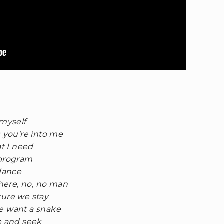
 myself
s you're into me
at I need
 program
 dance
there, no, no man
sure we stay
e want a snake
e and seek