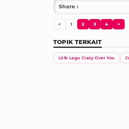
Share :
<
1
2
3
4
>
TOPIK TERKAIT
Lirik Lagu Crazy Over You
C