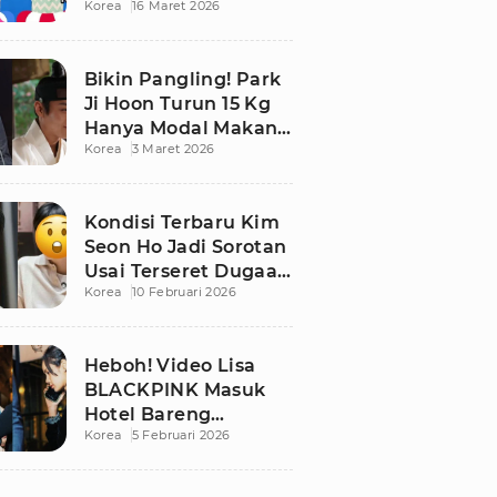
Korea
16 Maret 2026
Bikin Publik
Pangling
Bikin Pangling! Park
Ji Hoon Turun 15 Kg
Hanya Modal Makan
Korea
3 Maret 2026
Apel, Visual
Terbarunya
Langsung Viral
Kondisi Terbaru Kim
Seon Ho Jadi Sorotan
Usai Terseret Dugaan
Korea
10 Februari 2026
Penggelapan Pajak
Heboh! Video Lisa
BLACKPINK Masuk
Hotel Bareng
Korea
5 Februari 2026
Frederic Arnault Picu
Perdebatan Panas di
Medsos