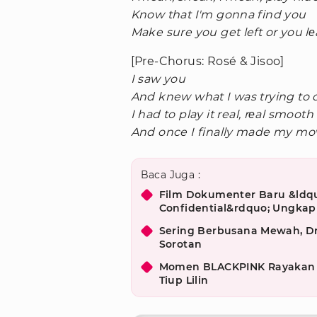
Know that I'm gonna find you
Make sure you get left or you l
[Pre-Chorus: Rosé & Jisoo]
I saw you
And knew what I was trying to 
I had to play it real, rеal smooth
And once I finally made my mo
Baca Juga :
Film Dokumenter Baru &ldquo
Confidential&rdquo; Ungkap 
Sering Berbusana Mewah, Dr
Sorotan
Momen BLACKPINK Rayakan De
Tiup Lilin