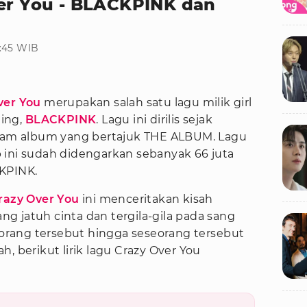
ver You - BLACKPINK dan
1:45 WIB
ver You
merupakan salah satu lagu milik girl
ing,
BLACKPINK
. Lagu ini dirilis sejak
alam album yang bertajuk THE ALBUM. Lagu
 ini sudah didengarkan sebanyak 66 juta
KPINK.
razy Over You
ini menceritakan kisah
g jatuh cinta dan tergila-gila pada sang
i orang tersebut hingga seseorang tersebut
, berikut lirik lagu Crazy Over You