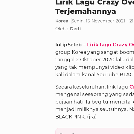
Lirik Lagu Crazy O
Terjemahannya
Korea
Senin, 15 November 2021 - 2
Oleh :
Dedi
IntipSeleb
–
Lirik lagu Crazy O
group Korea yang sangat boom
tanggal 2 Oktober 2020 lalu d
yang tak mempunyai video klip
kali dalam kanal YouTube BLAC
Secara keseluruhan, lirik lagu
C
mengenai seseorang yang sedan
pujaan hati. Ia begitu mencita
menjadi miliknya seutuhnya. Nah
BLACKPINK. (jra)