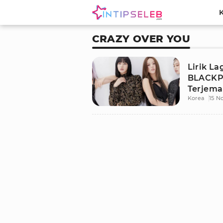
CRAZY OVER YOU
Lirik La
BLACKP
Terjem
Korea
15 N