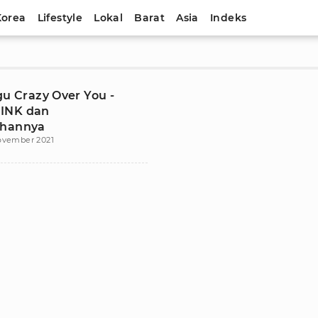
Korea
Lifestyle
Lokal
Barat
Asia
Indeks
gu Crazy Over You -
INK dan
ahannya
ovember 2021