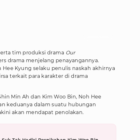
Foto : tvN Drama
serta tim produksi drama
Our
ers drama menjelang penayangannya.
h Hee Kyung selaku penulis naskah akhirnya
sa terkait para karakter di drama
 Shin Min Ah dan Kim Woo Bin, Noh Hee
an keduanya dalam suatu hubungan
akini akan mendapat penolakan.