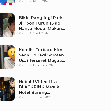
Korea
16 Maret 2026
Bikin Publik
Pangling
Bikin Pangling! Park
Ji Hoon Turun 15 Kg
Hanya Modal Makan
Korea
3 Maret 2026
Apel, Visual
Terbarunya
Langsung Viral
Kondisi Terbaru Kim
Seon Ho Jadi Sorotan
Usai Terseret Dugaan
Korea
10 Februari 2026
Penggelapan Pajak
Heboh! Video Lisa
BLACKPINK Masuk
Hotel Bareng
Korea
5 Februari 2026
Frederic Arnault Picu
Perdebatan Panas di
Medsos