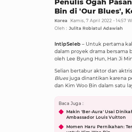
Penulis Ogah Pasa
Bin di 'Our Blues', 
Korea
Kamis, 7 April 2022 - 14:57 
Oleh :
Julita Robiatul Adawiah
IntipSeleb
– Untuk pertama kal
dalam proyek drama bersama 
oleh Lee Byung Hun, Han Ji Mi
Selian bertabur aktor dan aktr
Blues
juga dinantikan karena 
dan Kim Woo Bin dalam satu lay
Baca Juga :
Makin 'Ber-Aura' Usai Dinik
Ambassador Louis Vuitton
Momen Haru Pernikahan: Ter