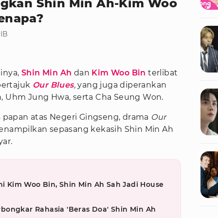
ngkan Shin Min Ah-Kim Woo
Kenapa?
WIB
inya,
Shin Min Ah
dan
Kim Woo Bin
terlibat
bertajuk
Our Blues
,
yang juga diperankan
n, Uhm Jung Hwa, serta Cha Seung Won.
is papan atas Negeri Gingseng, drama
Our
penampilkan sepasang kekasih Shin Min Ah
ar.
ahi Kim Woo Bin, Shin Min Ah Sah Jadi House
bongkar Rahasia 'Beras Doa' Shin Min Ah