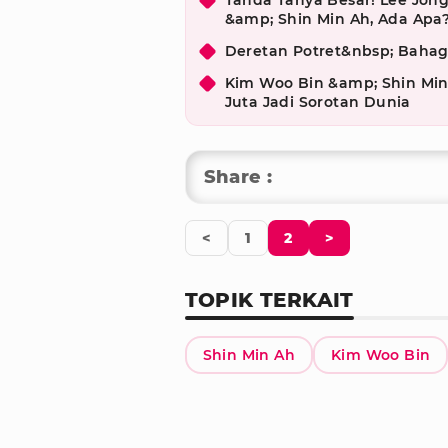
Tanda Tanya Besar! Lee Jon
&amp; Shin Min Ah, Ada Apa
Deretan Potret&nbsp; Bahag
Kim Woo Bin &amp; Shin Mi
Juta Jadi Sorotan Dunia
Share :
<
1
2
>
TOPIK TERKAIT
Shin Min Ah
Kim Woo Bin