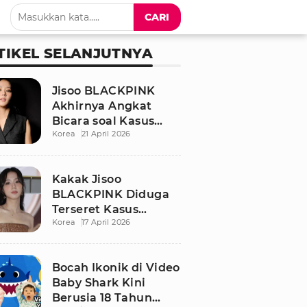
CARI
TIKEL SELANJUTNYA
Jisoo BLACKPINK
Akhirnya Angkat
Bicara soal Kasus
Korea
21 April 2026
Dugaan Pelecehan
Seksual Sang Kakak
Kakak Jisoo
BLACKPINK Diduga
Terseret Kasus
Korea
17 April 2026
Pelecehan Seksual,
Nama Sang Idol Jadi
Sorotan
Bocah Ikonik di Video
Baby Shark Kini
Berusia 18 Tahun