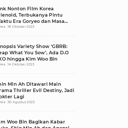
ink Nonton Film Korea
lienoid, Terbukanya Pintu
aktu Era Goryeo dan Masa
rea
18 Oktober 2023
ini
inopsis Variety Show ‘GBRB:
eap What You Sow’, Ada D.O
XO hingga Kim Woo Bin
rea
14 Oktober 2023
hin Min Ah Ditawari Main
rama Thriller Evil Destiny, Jadi
okter Lagi
rea
30 Agustus 2023
im Woo Bin Bagikan Kabar