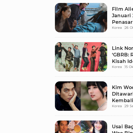
Film Ali
Januari 
Penasa
Korea
26 O
Link No
‘GBRB: 
Kisah Id
Korea
15 O
Kim Woo
Ditawar
Kembal
Korea
29 S
Usai Ba