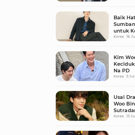
Baik Ha
Sumbang
untuk K
Korea
16 Ju
Kim Woo
Keciduk
Na PD
Korea
5 Jul
Usai Dr
Woo Bin 
Sutrada
Korea
13 J