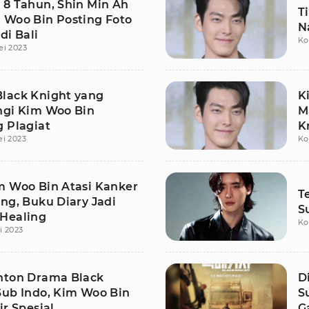
 8 Tahun, Shin Min Ah
T
 Woo Bin Posting Foto
N
di Bali
Ko
ei 2023
lack Knight yang
K
ngi Kim Woo Bin
M
g Plagiat
K
ei 2023
Ko
K
m Woo Bin Atasi Kanker
T
ng, Buku Diary Jadi
S
Healing
Ko
i 2023
nton Drama Black
D
Sub Indo, Kim Woo Bin
S
ir Spesial
G