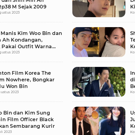
 dan Shin Min Ah
D
Rp38 M Sejak 2009
K
gustus 2023
Ko
t Manis Kim Woo Bin dan
S
n Ah Kondangan,
T
Pakai Outfit Warna
K
gustus 2023
Ko
nton Film Korea The
I
m Nowhere, Bongkar
d
lu Won Bin
B
gustus 2023
Ko
 Bin dan Kim Sung
U
n Film Officer Black
J
ukan Sembarang Kurir
K
li 2023
Ko