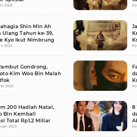
ril 2023
Ko
Bahagia Shin Min Ah
J
 Ulang Tahun ke-39,
K
e Kyo Ikut Nimbrung
K
il 2023
Ko
Rambut Gondrong,
F
Foto Kim Woo Bin Malah
d
lfok
K
ret 2023
Ko
im 200 Hadiah Natal,
8
 Bin Kembali
d
i Total Rp1,2 Miliar
A
nuari 2023
Ko