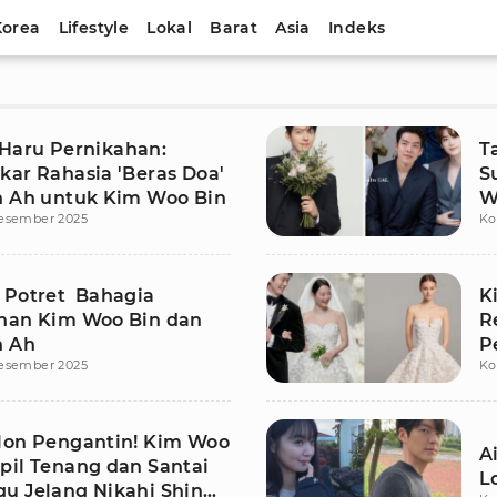
Korea
Lifestyle
Lokal
Barat
Asia
Indeks
aru Pernikahan:
T
kar Rahasia 'Beras Doa'
S
n Ah untuk Kim Woo Bin
W
esember 2025
Ko
A
 Potret Bahagia
K
han Kim Woo Bin dan
R
n Ah
P
esember 2025
Ko
S
lon Pengantin! Kim Woo
A
pil Tenang dan Santai
L
u Jelang Nikahi Shin