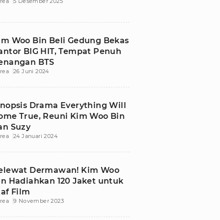
rea
5 Desember 2025
im Woo Bin Beli Gedung Bekas
antor BIG HIT, Tempat Penuh
enangan BTS
rea
26 Juni 2024
inopsis Drama Everything Will
ome True, Reuni Kim Woo Bin
an Suzy
rea
24 Januari 2024
elewat Dermawan! Kim Woo
in Hadiahkan 120 Jaket untuk
taf Film
rea
9 November 2023