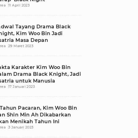
rea
11 April 2023
adwal Tayang Drama Black
night, Kim Woo Bin Jadi
satria Masa Depan
rea
29 Maret 2023
akta Karakter Kim Woo Bin
alam Drama Black Knight, Jadi
satria untuk Manusia
rea
17 Januari 2023
 Tahun Pacaran, Kim Woo Bin
an Shin Min Ah Dikabarkan
kan Menikah Tahun Ini
rea
3 Januari 2023