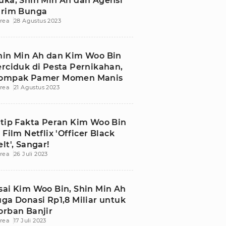
uka, Shin Min Ah dan Agensi
irim Bunga
rea
28 Agustus 2023
hin Min Ah dan Kim Woo Bin
erciduk di Pesta Pernikahan,
ompak Pamer Momen Manis
rea
21 Agustus 2023
ntip Fakta Peran Kim Woo Bin
i Film Netflix 'Officer Black
elt', Sangar!
rea
26 Juli 2023
sai Kim Woo Bin, Shin Min Ah
uga Donasi Rp1,8 Miliar untuk
orban Banjir
rea
17 Juli 2023