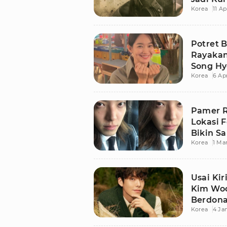
Korea
11 Ap
Potret 
Rayakan
Song Hy
Korea
6 Apr
Pamer 
Lokasi 
Bikin Sa
Korea
1 Ma
Usai Kir
Kim Woo
Berdonas
Korea
4 Ja