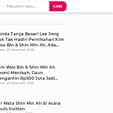
CARI
anda Tanya Besar! Lee Jong
uk Tak Hadiri Pernikahan Kim
oo Bin & Shin Min Ah, Ada
rea
22 Desember 2025
pa?
im Woo Bin & Shin Min Ah
esmi Menikah, Gaun
engantin Rp500 Juta Jadi
rea
22 Desember 2025
orotan Dunia
ir Mata Shin Min Ah di Acara
ouis Vuitton