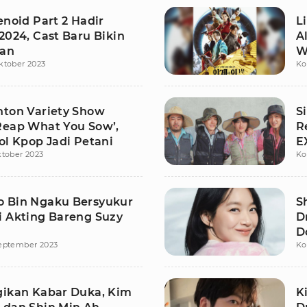
enoid Part 2 Hadir
L
2024, Cast Baru Bikin
A
ran
W
ktober 2023
Ko
K
nton Variety Show
S
Reap What You Sow’,
R
ol Kpop Jadi Petani
E
ktober 2023
Ko
 Bin Ngaku Bersyukur
S
i Akting Bareng Suzy
D
i
D
eptember 2023
Ko
gikan Kabar Duka, Kim
K