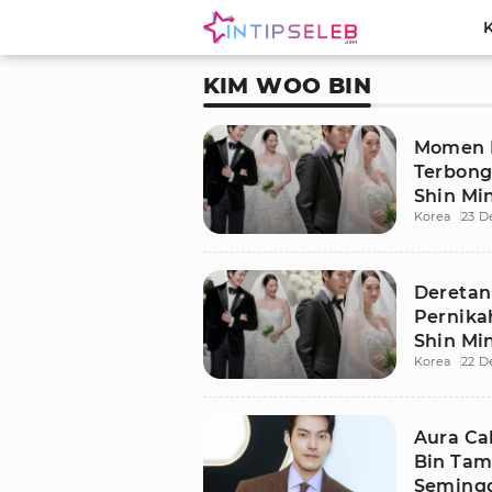
KIM WOO BIN
Momen H
Terbong
Shin Mi
Korea
23 D
Deretan
Pernika
Shin Mi
Korea
22 D
Aura Ca
Bin Tam
Semingg