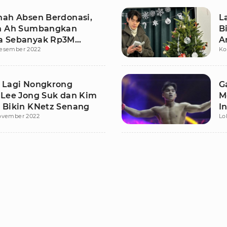
nah Absen Berdonasi,
L
n Ah Sumbangkan
B
a Sebanyak Rp3M
A
esember 2022
Ko
 Bentuk Amal
 Lagi Nongkrong
G
 Lee Jong Suk dan Kim
M
 Bikin KNetz Senang
I
ovember 2022
Lo
U