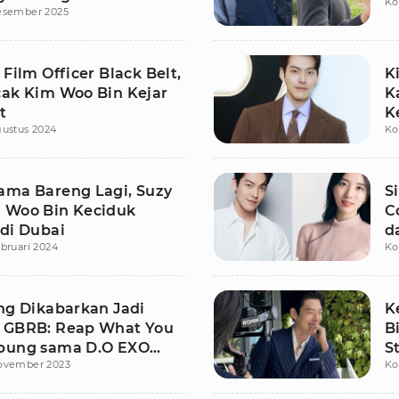
Ko
esember 2025
 Film Officer Black Belt,
K
cak Kim Woo Bin Kejar
K
t
K
gustus 2024
Ko
ama Bareng Lagi, Suzy
S
 Woo Bin Keciduk
C
 di Dubai
d
ebruari 2024
Ko
ung Dikabarkan Jadi
K
 GBRB: Reap What You
B
bung sama D.O EXO
S
ovember 2023
Ko
Kim Woo Bin