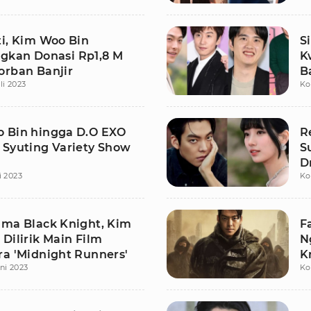
ti, Kim Woo Bin
S
kan Donasi Rp1,8 M
K
orban Banjir
B
li 2023
Ko
V
 Bin hingga D.O EXO
R
 Syuting Variety Show
S
D
i 2023
Ko
C
ama Black Knight, Kim
F
Dilirik Main Film
N
ra 'Midnight Runners'
K
uni 2023
Ko