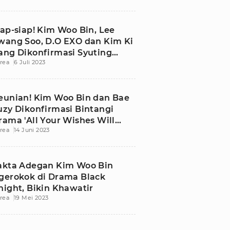
iap-siap! Kim Woo Bin, Lee
wang Soo, D.O EXO dan Kim Ki
ang Dikonfirmasi Syuting
rea
6 Juli 2023
ariety Show
eunian! Kim Woo Bin dan Bae
uzy Dikonfirmasi Bintangi
rama 'All Your Wishes Will
rea
14 Juni 2023
ome True'
akta Adegan Kim Woo Bin
gerokok di Drama Black
night, Bikin Khawatir
rea
19 Mei 2023