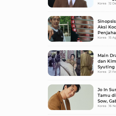
Korea
12 D
Min Ah
Sinopsis
Aksi Ko
Penjaha
Korea
15 A
Main Dr
dan Kim
Syuting
Korea
21 F
Jo In S
Tamu di
Sow, Ga
Korea
16 N
hingga 