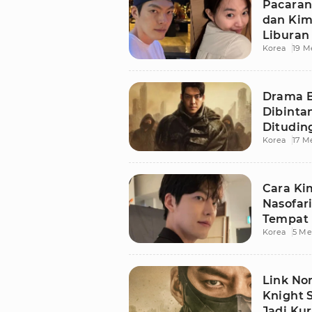
Pacaran
dan Kim
Liburan 
Korea
19 M
Drama B
Dibinta
Ditudin
Korea
17 M
Cara Ki
Nasofari
Tempat 
Korea
5 Me
Link No
Knight 
Jadi Kur