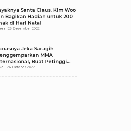
ayaknya Santa Claus, Kim Woo
in Bagikan Hadiah untuk 200
nak di Hari Natal
rea
26 Desember 2022
anasnya Jeka Saragih
enggemparkan MMA
nternasional, Buat Petinggi
kal
24 Oktober 2022
FC Terpukau