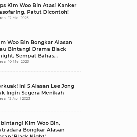
ips Kim Woo Bin Atasi Kanker
asofaring, Patut Dicontoh!
rea
17 Mei 2023
im Woo Bin Bongkar Alasan
au Bintangi Drama Black
night, Sempat Bahas
rea
10 Mei 2023
arakternya
erkuak! Ini 5 Alasan Lee Jong
uk Ingin Segera Menikah
rea
12 April 2023
ibintangi Kim Woo Bin,
utradara Bongkar Alasan
arap 'Black Night'