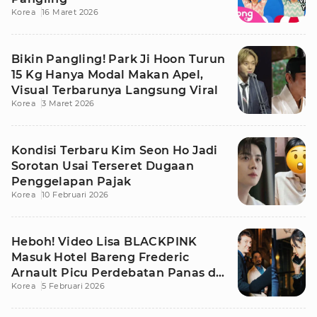
Korea
16 Maret 2026
Bikin Pangling! Park Ji Hoon Turun
15 Kg Hanya Modal Makan Apel,
Visual Terbarunya Langsung Viral
Korea
3 Maret 2026
Kondisi Terbaru Kim Seon Ho Jadi
Sorotan Usai Terseret Dugaan
Penggelapan Pajak
Korea
10 Februari 2026
Heboh! Video Lisa BLACKPINK
Masuk Hotel Bareng Frederic
Arnault Picu Perdebatan Panas di
Korea
5 Februari 2026
Medsos