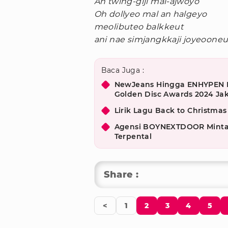
Ah twing-giji mal-ajwoyo
Oh dollyeo mal an halgeyo
meolibuteo balkkeut
ani nae simjangkkaji joyeoone
Baca Juga :
NewJeans Hingga ENHYPEN 
Golden Disc Awards 2024 Ja
Lirik Lagu Back to Christma
Agensi BOYNEXTDOOR Minta 
Terpental
Share :
<
1
2
3
4
5