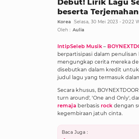
Debut! Lirik Lagu
beserta Terjemaha
Korea
Selasa, 30 Mei 2023 - 20:22 
Oleh :
Aulia
IntipSeleb Musik
–
BOYNEXTD
berpartisipasi dalam penulisa
mengungkap cerita mereka den
disebutkan dalam kredit untuk 'I
judul lagu yang termasuk dalam
Secara khusus, BOYNEXTDOOR 
turn around', 'One and Only', da
remaja
berbasis
rock
dengan s
kegembiraan jatuh cinta.
Baca Juga :