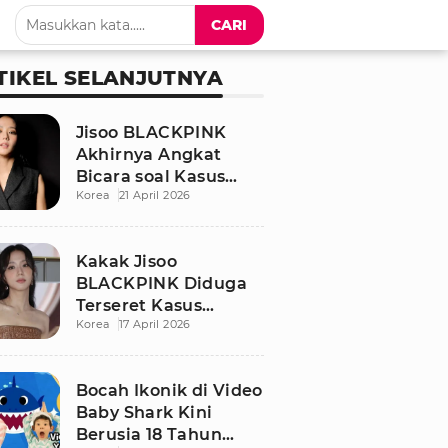
CARI
TIKEL SELANJUTNYA
Jisoo BLACKPINK
Akhirnya Angkat
Bicara soal Kasus
Korea
21 April 2026
Dugaan Pelecehan
Seksual Sang Kakak
Kakak Jisoo
BLACKPINK Diduga
Terseret Kasus
Korea
17 April 2026
Pelecehan Seksual,
Nama Sang Idol Jadi
Sorotan
Bocah Ikonik di Video
Baby Shark Kini
Berusia 18 Tahun