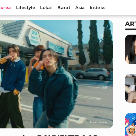
Korea
Lifestyle
Lokal
Barat
Asia
Indeks
AR
Foto : Naver