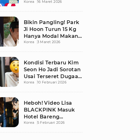
Korea
16 Maret 2026
Bikin Publik
Pangling
Bikin Pangling! Park
Ji Hoon Turun 15 Kg
Hanya Modal Makan
Korea
3 Maret 2026
Apel, Visual
Terbarunya
Langsung Viral
Kondisi Terbaru Kim
Seon Ho Jadi Sorotan
Usai Terseret Dugaan
Korea
10 Februari 2026
Penggelapan Pajak
Heboh! Video Lisa
BLACKPINK Masuk
Hotel Bareng
Korea
5 Februari 2026
Frederic Arnault Picu
Perdebatan Panas di
Medsos