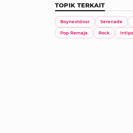
TOPIK TERKAIT
Boynextdoor
Serenade
Pop Remaja
Rock
Intip