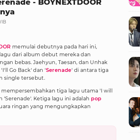
 Serenade - BOYNEXTDOOR
nnya
WIB
OOR
memulai debutnya pada hari ini,
n lagu dari album debut mereka dan
gan bebas. Jaehyun, Taesan, dan Unhak
'll Go Back' dan '
Serenade
' di antara tiga
 single tersebut.
mempersembahkan tiga lagu utama 'I will
n 'Serenade'. Ketiga lagu ini adalah
pop
uara ringan yang mengungkapkan