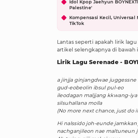
Idol Kpop Jaehyun BOYNEXT
Palestine'
Kompensasi Kecil, Universal
TikTok
Lantas seperti apakah lirik la
artikel selengkapnya di bawah i
Lirik Lagu Serenade - B
a jinjja ginjangdwae juggessne
gud-eobeolin ibsul pul-eo
ileodagan maljjang kkwang-iya
silsuhallana molla
(No more next chance, just do it
Hi nalssido joh-eunde jamkkan
nachganjileon nae maltuneun ju