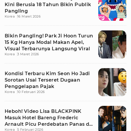
Kini Berusia 18 Tahun Bikin Publik
Pangling
Korea
16 Maret 2026
Bikin Pangling! Park Ji Hoon Turun
15 Kg Hanya Modal Makan Apel,
Visual Terbarunya Langsung Viral
Korea
3 Maret 2026
Kondisi Terbaru Kim Seon Ho Jadi
Sorotan Usai Terseret Dugaan
Penggelapan Pajak
Korea
10 Februari 2026
Heboh! Video Lisa BLACKPINK
Masuk Hotel Bareng Frederic
Arnault Picu Perdebatan Panas di
Korea
5 Februari 2026
Medsos