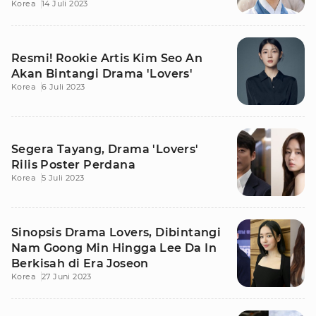
Korea
14 Juli 2023
Seung Gi
Resmi! Rookie Artis Kim Seo An
Akan Bintangi Drama 'Lovers'
Korea
6 Juli 2023
Segera Tayang, Drama 'Lovers'
Rilis Poster Perdana
Korea
5 Juli 2023
Sinopsis Drama Lovers, Dibintangi
Nam Goong Min Hingga Lee Da In
Berkisah di Era Joseon
Korea
27 Juni 2023