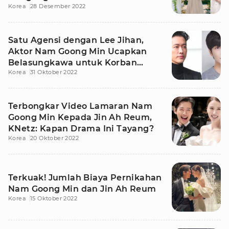
Korea
28 Desember 2022
Satu Agensi dengan Lee Jihan,
Aktor Nam Goong Min Ucapkan
Belasungkawa untuk Korban
Korea
31 Oktober 2022
Tragedi Itaewon
Terbongkar Video Lamaran Nam
Goong Min Kepada Jin Ah Reum,
KNetz: Kapan Drama Ini Tayang?
Korea
20 Oktober 2022
Terkuak! Jumlah Biaya Pernikahan
Nam Goong Min dan Jin Ah Reum
Korea
15 Oktober 2022