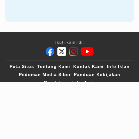
Ikuti kami di:
Peta Situs
Tentang Kami
Kontak Kami
Info Iklan
Pedoman Media Siber
Panduan Kebijakan
Disclaimer
Info Karir
IntipSeleb
©2019
| All Rights Reserved
A Group Member of
VIVA Digital Network