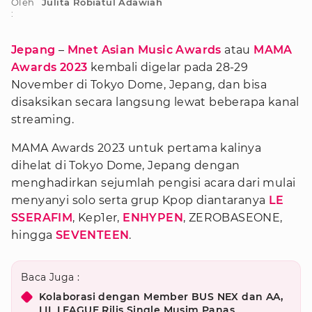
Oleh
Julita Robiatul Adawiah
:
Jepang
–
Mnet Asian Music Awards
atau
MAMA
Awards 2023
kembali digelar pada 28-29
November di Tokyo Dome, Jepang, dan bisa
disaksikan secara langsung lewat beberapa kanal
streaming.
MAMA Awards 2023 untuk pertama kalinya
dihelat di Tokyo Dome, Jepang dengan
menghadirkan sejumlah pengisi acara dari mulai
menyanyi solo serta grup Kpop diantaranya
LE
SSERAFIM
, Kep1er,
ENHYPEN
, ZEROBASEONE,
hingga
SEVENTEEN
.
Baca Juga :
Kolaborasi dengan Member BUS NEX dan AA,
LIL LEAGUE Rilis Single Musim Panas