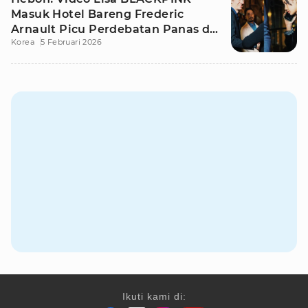
Masuk Hotel Bareng Frederic
Arnault Picu Perdebatan Panas di
Korea
5 Februari 2026
Medsos
Ikuti kami di: