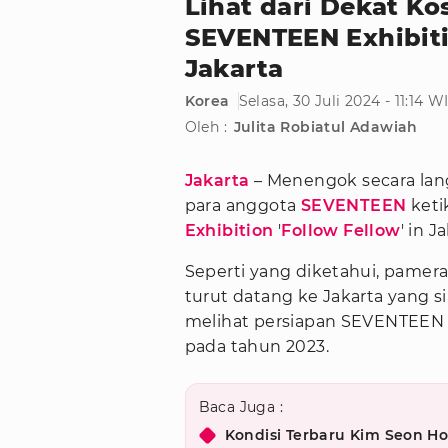
Lihat dari Dekat K
SEVENTEEN Exhibitio
Jakarta
Korea
Selasa, 30 Juli 2024 - 11:14 W
Oleh :
Julita Robiatul Adawiah
Jakarta
– Menengok secara lan
para anggota
SEVENTEEN
ketik
Exhibition
'
Follow Fellow
' in J
Seperti yang diketahui, pamer
turut datang ke Jakarta yang 
melihat persiapan SEVENTEEN 
pada tahun 2023.
Baca Juga :
Kondisi Terbaru Kim Seon Ho