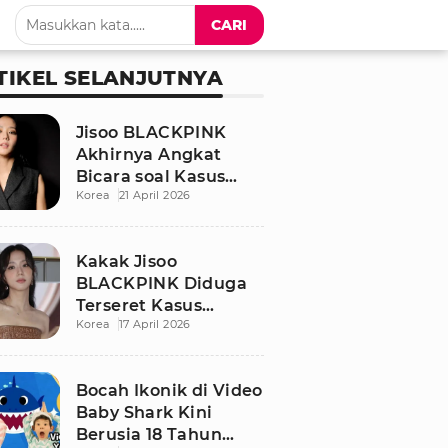
CARI
TIKEL SELANJUTNYA
Jisoo BLACKPINK
Akhirnya Angkat
Bicara soal Kasus
Korea
21 April 2026
Dugaan Pelecehan
Seksual Sang Kakak
Kakak Jisoo
BLACKPINK Diduga
Terseret Kasus
Korea
17 April 2026
Pelecehan Seksual,
Nama Sang Idol Jadi
Sorotan
Bocah Ikonik di Video
Baby Shark Kini
Berusia 18 Tahun