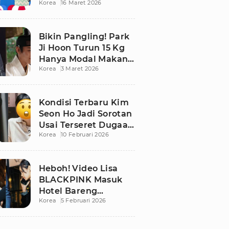
Korea
16 Maret 2026
Bikin Publik
Pangling
Bikin Pangling! Park
Ji Hoon Turun 15 Kg
Hanya Modal Makan
Korea
3 Maret 2026
Apel, Visual
Terbarunya
Langsung Viral
Kondisi Terbaru Kim
Seon Ho Jadi Sorotan
Usai Terseret Dugaan
Korea
10 Februari 2026
Penggelapan Pajak
Heboh! Video Lisa
BLACKPINK Masuk
Hotel Bareng
Korea
5 Februari 2026
Frederic Arnault Picu
Perdebatan Panas di
Medsos