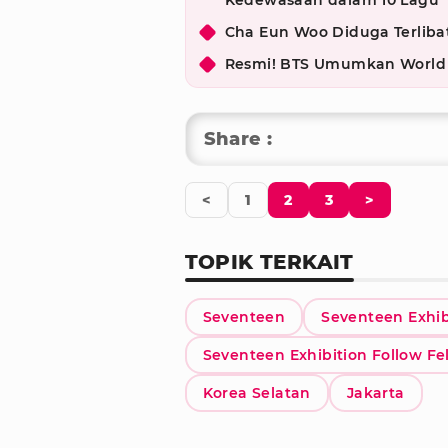
Kedewasaan dalam 10 Lagu
Cha Eun Woo Diduga Terlibat
Resmi! BTS Umumkan World T
Share :
<
1
2
3
>
TOPIK TERKAIT
Seventeen
Seventeen Exhib
Seventeen Exhibition Follow Fel
Korea Selatan
Jakarta