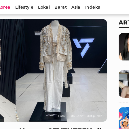
Korea
Lifestyle
Lokal
Barat
Asia
Indeks
AR
Foto : Julita Robiatul/IntipSeleb