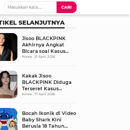
CARI
TIKEL SELANJUTNYA
Jisoo BLACKPINK
Akhirnya Angkat
Bicara soal Kasus
Korea
21 April 2026
Dugaan Pelecehan
Seksual Sang Kakak
Kakak Jisoo
BLACKPINK Diduga
Terseret Kasus
Korea
17 April 2026
Pelecehan Seksual,
Nama Sang Idol Jadi
Sorotan
Bocah Ikonik di Video
Baby Shark Kini
Berusia 18 Tahun