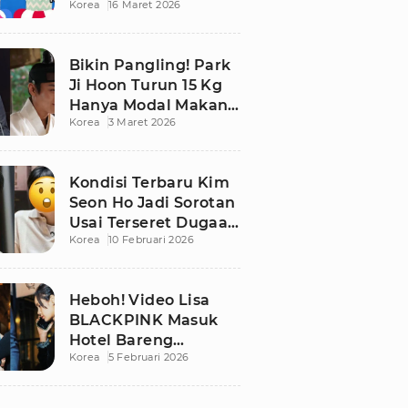
Korea
16 Maret 2026
Bikin Publik
Pangling
Bikin Pangling! Park
Ji Hoon Turun 15 Kg
Hanya Modal Makan
Korea
3 Maret 2026
Apel, Visual
Terbarunya
Langsung Viral
Kondisi Terbaru Kim
Seon Ho Jadi Sorotan
Usai Terseret Dugaan
Korea
10 Februari 2026
Penggelapan Pajak
Heboh! Video Lisa
BLACKPINK Masuk
Hotel Bareng
Korea
5 Februari 2026
Frederic Arnault Picu
Perdebatan Panas di
Medsos