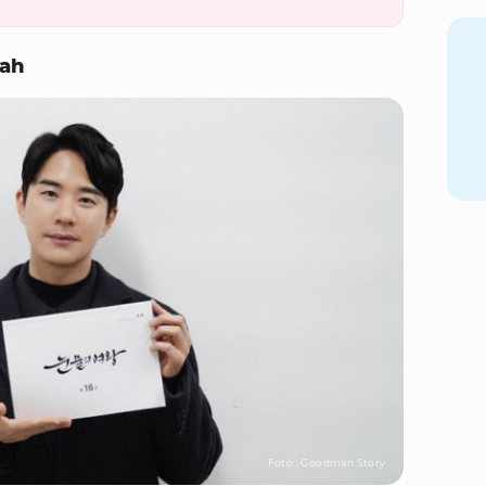
kah
Foto : Goodman Story