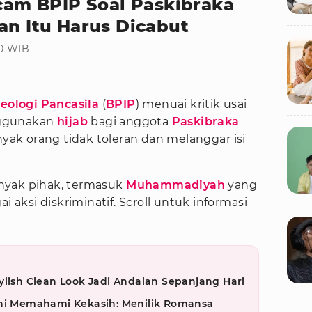
m BPIP Soal Paskibraka
an Itu Harus Dicabut
50 WIB
ologi Pancasila
(
BPIP
) menuai kritik usai
nggunakan
hijab
bagi anggota
Paskibraka
nyak orang tidak toleran dan melanggar isi
nyak pihak, termasuk
Muhammadiyah
yang
i aksi diskriminatif. Scroll untuk informasi
ylish Clean Look Jadi Andalan Sepanjang Hari
eni Memahami Kekasih: Menilik Romansa