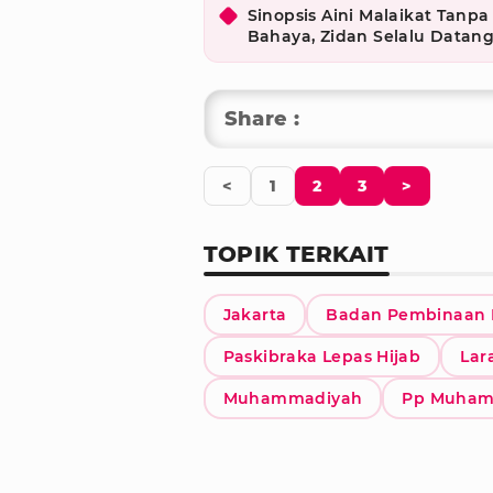
Sinopsis Aini Malaikat Tanpa
Bahaya, Zidan Selalu Datan
Share :
<
1
2
3
>
TOPIK TERKAIT
Jakarta
Badan Pembinaan I
Paskibraka Lepas Hijab
Lar
Muhammadiyah
Pp Muham