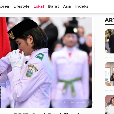
Korea
Lifestyle
Lokal
Barat
Asia
Indeks
AR
Foto : Instagram/bpiri