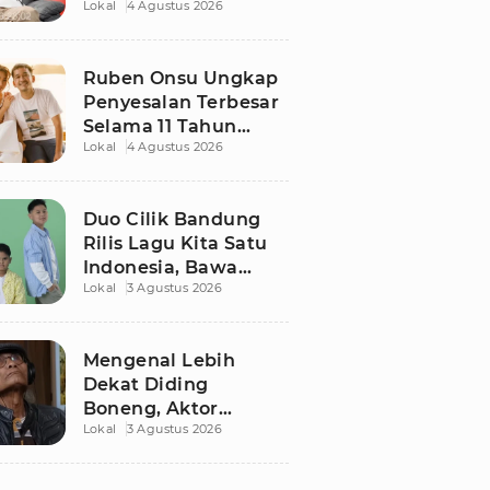
Lokal
4 Agustus 2026
Ruben Onsu Usai
Podcast Viral, Begini
Reaksinya
Ruben Onsu Ungkap
Penyesalan Terbesar
Selama 11 Tahun
Lokal
4 Agustus 2026
Nikahi Sarwendah
Duo Cilik Bandung
Rilis Lagu Kita Satu
Indonesia, Bawa
Lokal
3 Agustus 2026
Pesan Persatuan
Jelang HUT RI ke-81
Mengenal Lebih
Dekat Diding
Boneng, Aktor
Lokal
3 Agustus 2026
Legendaris yang
Hidup Sederhana
Sebelum Wafat