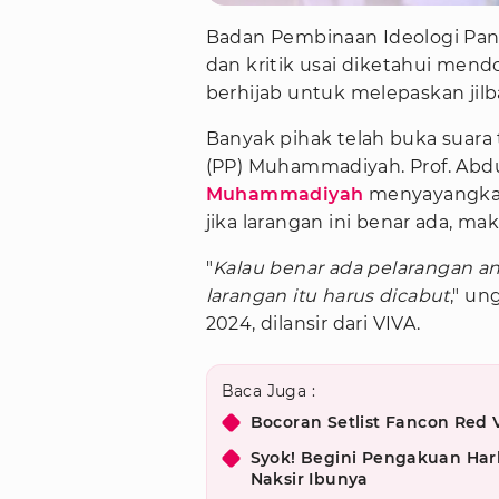
Badan Pembinaan Ideologi Panc
dan kritik usai diketahui men
berhijab untuk melepaskan jil
Banyak pihak telah buka suara 
(PP) Muhammadiyah. Prof. Abd
Muhammadiyah
menyayangkan
jika larangan ini benar ada, ma
"
Kalau benar ada pelarangan a
larangan itu harus dicabut
," un
2024, dilansir dari VIVA.
Baca Juga :
Bocoran Setlist Fancon Red 
Syok! Begini Pengakuan Har
Naksir Ibunya