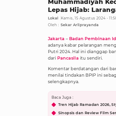
Muhammadiyah Keca
Lepas Hijab: Larang
Lokal
Kamis, 15 Agustus 2024 - 11:
Oleh :
Sekar Arliprayanda
Jakarta
–
Badan Pembinaan Ide
adanya kabar pelarangan me
Putri 2024. Hal ini dianggap ba
dari
Pancasila
itu sendiri.
Komentar berdatangan dari ba
menilai tindakan BPIP ini sebaga
selengkapnya.
Baca Juga :
Tren Hijab Ramadan 2026, St
Sinopsis dan Review Film S