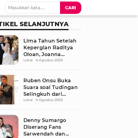
CARI
TIKEL SELANJUTNYA
Lima Tahun Setelah
Kepergian Raditya
Oloan, Joanna
Lokal
4 Agustus 2026
Alexandra Kembali
Menemukan Cinta
Ruben Onsu Buka
Suara soal Tudingan
Selingkuh dari
Lokal
4 Agustus 2026
Sarwendah
Denny Sumargo
Diserang Fans
Sarwendah dan