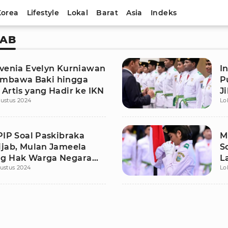
Korea
Lifestyle
Lokal
Barat
Asia
Indeks
JAB
ivenia Evelyn Kurniawan
I
mbawa Baki hingga
P
Artis yang Hadir ke IKN
J
ustus 2024
Lo
PIP Soal Paskibraka
M
ijab, Mulan Jameela
S
g Hak Warga Negara
L
ustus 2024
Lo
Beragama