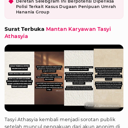
Deretan Selebgram Ini Berpotensi Diperiksa
Polisi Terkait Kasus Dugaan Penipuan Umrah
Hanania Group
Surat Terbuka
Mantan Karyawan Tasyi
Athasyia
Foto : X /@Macarnuuun
Tasyi Athasyia kembali menjadi sorotan publik
setelah muncul pengakuan dari akun anonim di