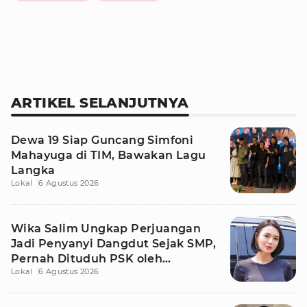
ARTIKEL SELANJUTNYA
Dewa 19 Siap Guncang Simfoni
Mahayuga di TIM, Bawakan Lagu
Langka
Lokal
6 Agustus 2026
Wika Salim Ungkap Perjuangan
Jadi Penyanyi Dangdut Sejak SMP,
Pernah Dituduh PSK oleh
Lokal
6 Agustus 2026
Tetangga