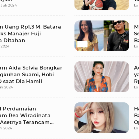
 Juli 2024
Lo
n Uang Rp1,3 M, Batara
M
ks Manajer Fuji
S
a Ditahan
B
i 2024
Lo
am Aida Selvia Bongkar
A
ngkuhan Suami, Hobi
y
 saat Dia Hamil
R
ni 2024
Lo
l Perdamaian
H
am Rea Wiradinata
B
, Asetnya Terancam
O
ni 2024
Lo