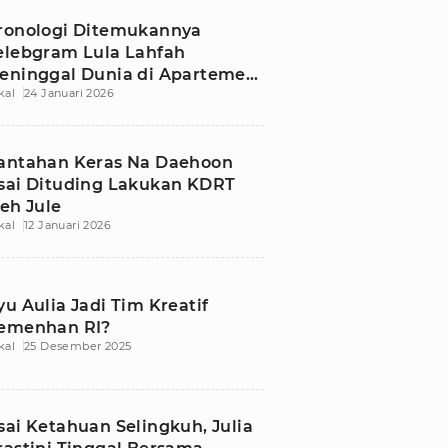
ronologi Ditemukannya
elebgram Lula Lahfah
eninggal Dunia di Apartemen
kal
24 Januari 2026
akarta Selatan
antahan Keras Na Daehoon
sai Dituding Lakukan KDRT
leh Jule
kal
12 Januari 2026
yu Aulia Jadi Tim Kreatif
emenhan RI?
kal
25 Desember 2025
sai Ketahuan Selingkuh, Julia