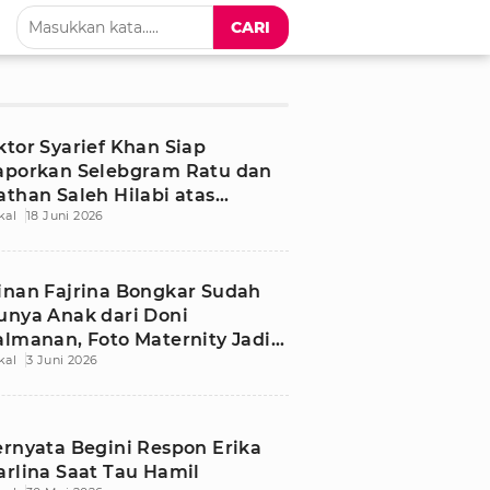
CARI
ktor Syarief Khan Siap
aporkan Selebgram Ratu dan
athan Saleh Hilabi atas
kal
18 Juni 2026
ugaan Pengancaman
inan Fajrina Bongkar Sudah
unya Anak dari Doni
almanan, Foto Maternity Jadi
kal
3 Juni 2026
orotan
ernyata Begini Respon Erika
arlina Saat Tau Hamil