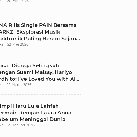
kal
30 Mei 2026
NA Rilis Single PAIN Bersama
ARKZ, Eksplorasi Musik
lektronik Paling Berani Sejauh
kal
22 Mei 2026
i
acar Diduga Selingkuh
engan Suami Maissy, Hariyo
rdhito: I’ve Loved You with All
kal
12 Maret 2026
y Heart Cindy
impi Haru Lula Lahfah
ermain dengan Laura Anna
ebelum Meninggal Dunia
kal
25 Januari 2026