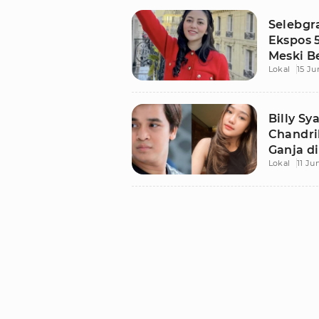
Selebgr
Ekspos 
Meski B
Lokal
15 Ju
Billy Sy
Chandri
Ganja d
Lokal
11 Ju
Polisi