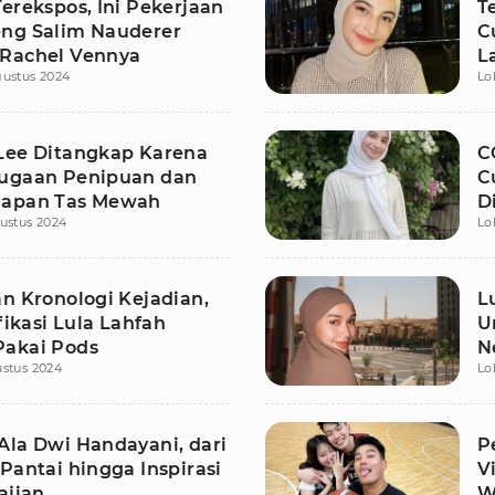
erekspos, Ini Pekerjaan
T
ng Salim Nauderer
C
Rachel Vennya
L
gustus 2024
Lo
Lee Ditangkap Karena
C
ugaan Penipuan dan
C
lapan Tas Mewah
D
ustus 2024
Lo
an Kronologi Kejadian,
L
ifikasi Lula Lahfah
U
akai Pods
N
stus 2024
Lo
Ala Dwi Handayani, dari
P
Pantai hingga Inspirasi
V
ajian
W