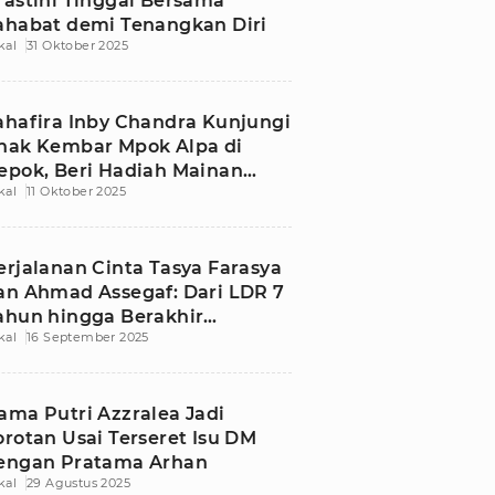
rastini Tinggal Bersama
ahabat demi Tenangkan Diri
kal
31 Oktober 2025
ahafira Inby Chandra Kunjungi
nak Kembar Mpok Alpa di
epok, Beri Hadiah Mainan
kal
11 Oktober 2025
obil-Mobilan
erjalanan Cinta Tasya Farasya
an Ahmad Assegaf: Dari LDR 7
ahun hingga Berakhir
kal
16 September 2025
erceraian
ama Putri Azzralea Jadi
orotan Usai Terseret Isu DM
engan Pratama Arhan
kal
29 Agustus 2025