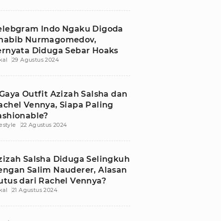
elebgram Indo Ngaku Digoda
habib Nurmagomedov,
ernyata Diduga Sebar Hoaks
kal
29 Agustus 2024
 Gaya Outfit Azizah Salsha dan
achel Vennya, Siapa Paling
ashionable?
festyle
22 Agustus 2024
zizah Salsha Diduga Selingkuh
engan Salim Nauderer, Alasan
utus dari Rachel Vennya?
kal
21 Agustus 2024