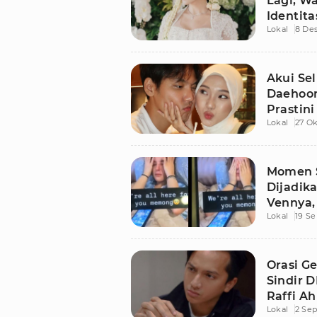
Lagi, W
Identit
Lokal
8 De
Akui Se
Daehoon
Prastini
Lokal
27 Ok
Momen S
Dijadik
Vennya,
Lokal
19 S
Harusnya
Orasi G
Sindir D
Raffi A
Lokal
2 Se
Begini