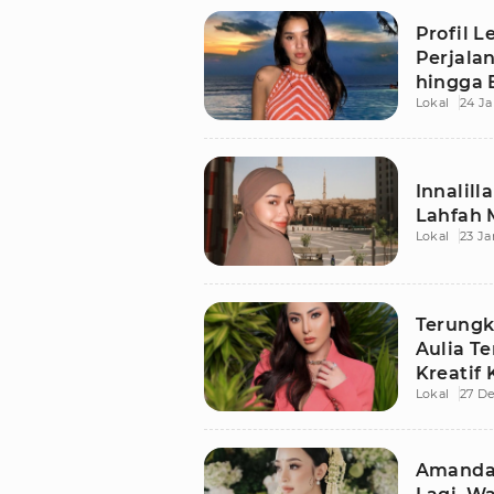
Profil L
Perjala
hingga 
Lokal
24 Ja
Innalill
Lahfah 
Lokal
23 Ja
Terungk
Aulia T
Kreatif
Lokal
27 D
Amanda