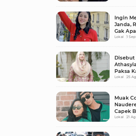
Ingin M
Janda, 
Gak Apa
Lokal
1 Se
Disebut
Athasyi
Paksa K
Lokal
25 Ag
Muak Co
Naudere
Capek 
Lokal
21 Ag