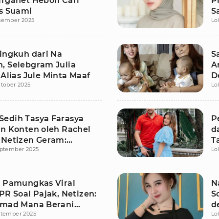
arganet Heboh Cari
P
as Suami
S
sember 2025
Lo
lingkuh dari Na
S
, Selebgram Julia
A
 Alias Jule Minta Maaf
D
tober 2025
Lo
M
edih Tasya Farasya
P
an Konten oleh Rachel
d
 Netizen Geram:
T
eptember 2025
Lo
 Jaga Privasi!
P
e Pamungkas Viral
N
PR Soal Pajak, Netizen:
S
hmad Mana Berani
d
ptember 2025
Lo