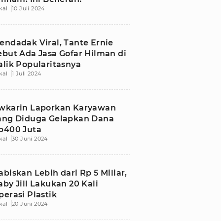
kal
10 Juli 2024
endadak Viral, Tante Ernie
ebut Ada Jasa Gofar Hilman di
alik Popularitasnya
kal
1 Juli 2024
wkarin Laporkan Karyawan
ang Diduga Gelapkan Dana
p400 Juta
kal
30 Juni 2024
abiskan Lebih dari Rp 5 Miliar,
aby Jill Lakukan 20 Kali
perasi Plastik
kal
20 Juni 2024