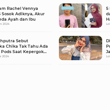
am Rachel Vennya
5
5 Sosok Adiknya, Akur
d
eda Ayah dan Ibu
H
ni 2024
Lo
ahputra Sebut
D
ka Chika Tak Tahu Ada
P
i Pods Saat Kepergok
J
ni 2024
Lo