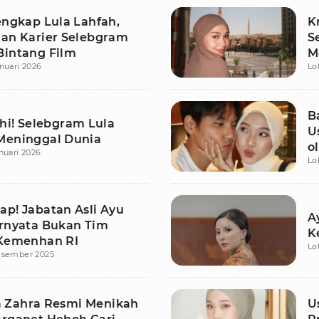
engkap Lula Lahfah,
K
nan Karier Selebgram
S
Bintang Film
M
nuari 2026
Lo
J
B
ahi! Selebgram Lula
U
Meninggal Dunia
o
nuari 2026
Lo
ap! Jabatan Asli Ayu
A
ernyata Bukan Tim
K
 Kemenhan RI
Lo
esember 2025
 Zahra Resmi Menikah
U