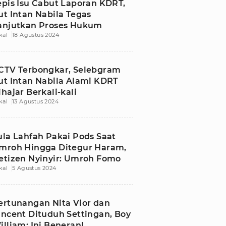
epis Isu Cabut Laporan KDRT,
ut Intan Nabila Tegas
anjutkan Proses Hukum
kal
18 Agustus 2024
CTV Terbongkar, Selebgram
ut Intan Nabila Alami KDRT
ihajar Berkali-kali
kal
13 Agustus 2024
ula Lahfah Pakai Pods Saat
mroh Hingga Ditegur Haram,
etizen Nyinyir: Umroh Fomo
kal
5 Agustus 2024
ertunangan Nita Vior dan
incent Dituduh Settingan, Boy
illiam: Ini Beneran!