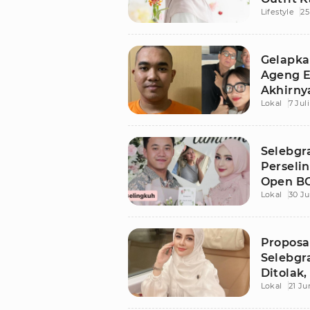
Lifestyle
25
Gelapka
Ageng E
Akhirny
Lokal
7 Jul
Selebgr
Perseli
Open BO
Lokal
30 Ju
Proposa
Selebgr
Ditolak
Lokal
21 Ju
Disita