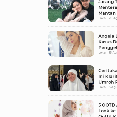
Jarang T
Mentere
Mantan 
Lokal
20 A
Angela 
Kasus D
Pengge
Lokal
15 Ag
Ceritak
Ini Klar
Umroh P
Lokal
5 Agu
5 OOTD 
Look ke 
Outfit K