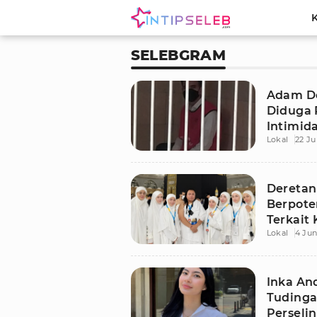
SELEBGRAM
Adam De
Diduga 
Intimida
Lokal
22 Ju
Jakarta
Deretan
Berpoten
Terkait
Lokal
4 Jun
Umrah 
Inka An
Tudinga
Perseli