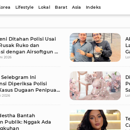
Korea
Lifestyle
Lokal
Barat
Asia
Indeks
ni Ditahan Polisi Usai
A
Rusak Ruko dan
L
si dengan Airsoftgun di
G
ni 2026
Lo
 Utara
D
 Selebgram Ini
D
si Diperiksa Polisi
P
 Kasus Dugaan Penipuan
S
i 2026
Lo
Hanania Group
S
destha Bantah
T
n Publik: Nggak Ada
C
ngkuhan