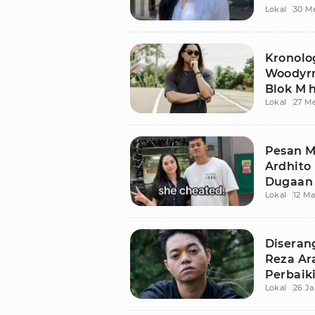
Lokal
30 M
Kronolo
Woodyr
Blok M 
Lokal
27 M
dari Ad
Pesan M
Ardhito
Dugaan 
Lokal
12 Ma
Terbong
Diseran
Reza Ar
Perbaik
Lokal
26 Ja