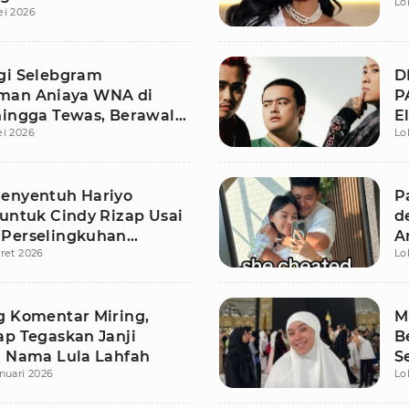
Lo
ei 2026
gi Selebgram
D
man Aniaya WNA di
P
hingga Tewas, Berawal
E
ei 2026
Lo
u Mulut
In
enyentuh Hariyo
P
 untuk Cindy Rizap Usai
d
Perselingkuhan
A
ret 2026
Lo
kar
M
g Komentar Miring,
M
ap Tegaskan Janji
B
i Nama Lula Lahfah
S
nuari 2026
Lo