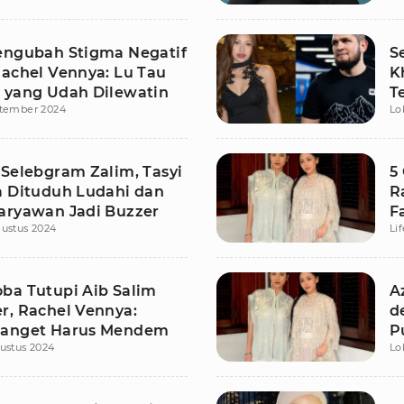
engubah Stigma Negatif
S
Rachel Vennya: Lu Tau
K
 yang Udah Dilewatin
T
ptember 2024
Lo
 Selebgram Zalim, Tasyi
5
a Dituduh Ludahi dan
R
aryawan Jadi Buzzer
F
ustus 2024
Li
ba Tutupi Aib Salim
A
r, Rachel Vennya:
d
Banget Harus Mendem
P
ustus 2024
Lo