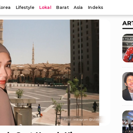
Korea
Lifestyle
Lokal
Barat
Asia
Indeks
AR
Foto : Instagram @lulalahfah