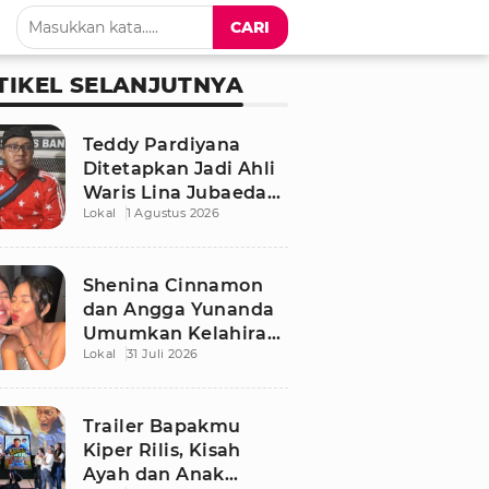
CARI
TIKEL SELANJUTNYA
Teddy Pardiyana
Ditetapkan Jadi Ahli
Waris Lina Jubaedah,
Lokal
1 Agustus 2026
Begini Respon Sule
dan Rizky Febian
Shenina Cinnamon
dan Angga Yunanda
Umumkan Kelahiran
Lokal
31 Juli 2026
Putra Pertama,
Namanya Penuh
Makna
Trailer Bapakmu
Kiper Rilis, Kisah
Ayah dan Anak