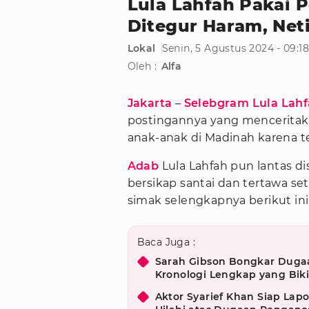
Lula Lahfah Pakai 
Ditegur Haram, Net
Lokal
Senin, 5 Agustus 2024 - 09:1
Oleh :
Alfa
Jakarta
–
Selebgram
Lula Lah
postingannya yang menceritaka
anak-anak di Madinah karena
Adab
Lula Lahfah pun lantas dis
bersikap santai dan tertawa s
simak selengkapnya berikut ini
Baca Juga :
Sarah Gibson Bongkar Dugaa
Kronologi Lengkap yang Bik
Aktor Syarief Khan Siap La