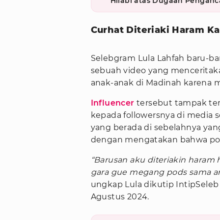
Hilabi atas Dugaan Pengan
Curhat Diteriaki Haram K
Selebgram Lula Lahfah baru-ba
sebuah video yang menceritak
anak-anak di Madinah karena 
Influencer
tersebut tampak te
kepada followersnya di media s
yang berada di sebelahnya ya
dengan mengatakan bahwa pod
“Barusan aku diteriakin haram 
gara gue megang pods sama ana
ungkap Lula dikutip IntipSeleb
Agustus 2024.