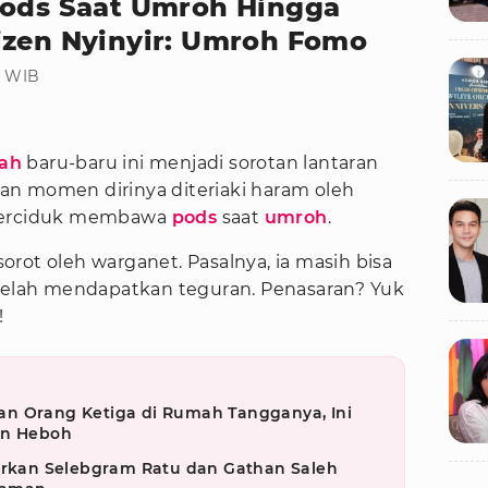
Pods Saat Umroh Hingga
izen Nyinyir: Umroh Fomo
8 WIB
fah
baru-baru ini menjadi sorotan lantaran
n momen dirinya diteriaki haram oleh
 terciduk membawa
pods
saat
umroh
.
orot oleh warganet. Pasalnya, ia masih bisa
etelah mendapatkan teguran. Penasaran? Yuk
!
n Orang Ketiga di Rumah Tangganya, Ini
in Heboh
porkan Selebgram Ratu dan Gathan Saleh