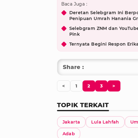
Baca Juga :
Deretan Selebgram Ini Berpo
Penipuan Umrah Hanania G
Selebgram ZNM dan YouTuber
Pink
Ternyata Begini Respon Erik
Share :
<
1
2
3
>
TOPIK TERKAIT
Jakarta
Lula Lahfah
Um
Adab