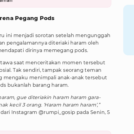
caman
arena Pegang Pods
ru ini menjadi sorotan setelah mengunggah
an pengalamannya diteriaki haram oleh
mendapati dirinya memegang pods.
rtawa saat menceritakan momen tersebut
osial. Tak sendiri, tampak seorang teman
ng mengaku menimpali anak-anak tersebut
s bukanlah barang haram.
haram, gue diteriakin haram haram gara-
k kecil 3 orang. ‘Haram haram haram’,”
 dari Instagram @rumpi_gosip pada Senin, 5