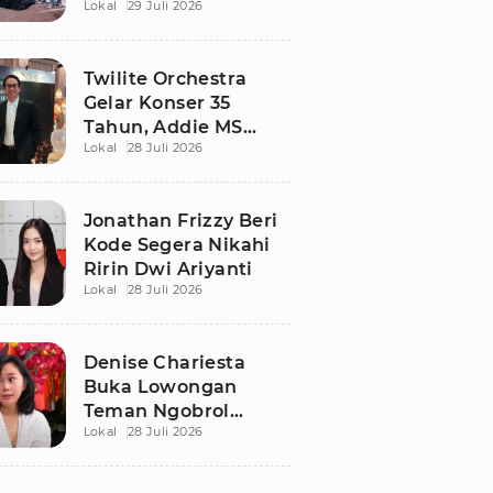
Lokal
29 Juli 2026
Berdamai Lewat
Sepak Bola Tarkam
Twilite Orchestra
Gelar Konser 35
Tahun, Addie MS
Lokal
28 Juli 2026
Ungkap Kisah Haru
Jonathan Frizzy Beri
Kode Segera Nikahi
Ririn Dwi Ariyanti
Lokal
28 Juli 2026
Denise Chariesta
Buka Lowongan
Teman Ngobrol
Lokal
28 Juli 2026
Bergaji Rp15 Juta, Ini
Syaratnya!