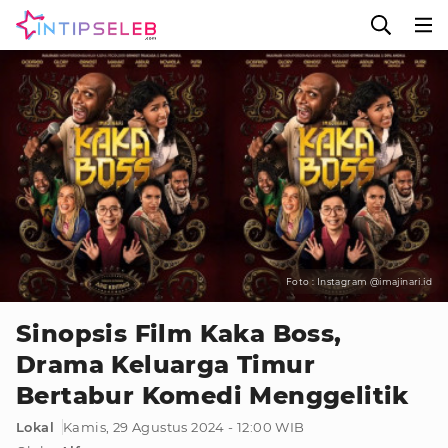
Foto : Instagram @imajinari.id
Sinopsis Film Kaka Boss,
Drama Keluarga Timur
Bertabur Komedi Menggelitik
Lokal
Kamis, 29 Agustus 2024 - 12:00 WIB