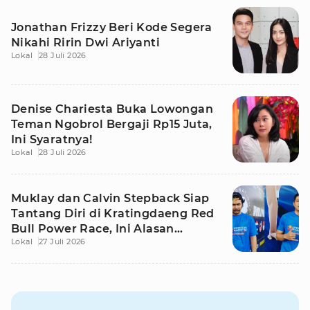
Jonathan Frizzy Beri Kode Segera
Nikahi Ririn Dwi Ariyanti
Lokal
28 Juli 2026
Denise Chariesta Buka Lowongan
Teman Ngobrol Bergaji Rp15 Juta,
Ini Syaratnya!
Lokal
28 Juli 2026
Muklay dan Calvin Stepback Siap
Tantang Diri di Kratingdaeng Red
Bull Power Race, Ini Alasan
Lokal
27 Juli 2026
Mereka!