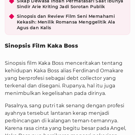
Sikap Dewasa Indah Permatasari Saat Ibunya
Sindir Arie Kriting Jadi Sorotan Publik
Sinopsis dan Review Film Seni Memahami
Kekasih: Menilik Romansa Menggelitik Ala
Agus dan Kalis
Sinopsis Film Kaka Boss
Sinopsis film Kaka Boss menceritakan tentang
kehidupan Kaka Boss alias Ferdinand Omakare
yang berprofesi sebagai debt collector yang
terkenal dan disegani. Rupanya, hal itu juga
menimbulkan kegelisahan pada dirinya.
Pasalnya, sang putri tak senang dengan profesi
ayahnya tersebut lantaran kerap menjadi
perbincangan di kalangan teman-temannya.
Karena rasa cinta yang begitu besar pada Angel,