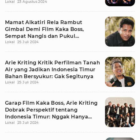
Lokal
23 Agustus 2024
Berbumbu Komedi
Mamat Alkatiri Rela Rambut
Gimbal Demi Film Kaka Boss,
Sempat Nangis dan Pukul
Lokal
25 Juli 2024
Sutradara
Arie Kriting Kritik Perfilman Tanah
Air yang Jadikan Indonesia Timur
Bahan Bersyukur: Gak Segitunya
Lokal
25 Juli 2024
Garap Film Kaka Boss, Arie Kriting
Dobrak Perspektif tentang
Indonesia Timur: Nggak Hanya
Lokal
25 Juli 2024
Susah Air