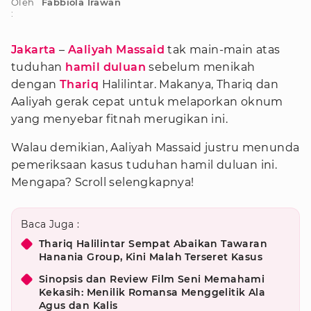
Oleh
Fabbiola Irawan
:
Jakarta
–
Aaliyah Massaid
tak main-main atas
tuduhan
hamil duluan
sebelum menikah
dengan
Thariq
Halilintar. Makanya, Thariq dan
Aaliyah gerak cepat untuk melaporkan oknum
yang menyebar fitnah merugikan ini.
Walau demikian, Aaliyah Massaid justru menunda
pemeriksaan kasus tuduhan hamil duluan ini.
Mengapa? Scroll selengkapnya!
Baca Juga :
Thariq Halilintar Sempat Abaikan Tawaran
Hanania Group, Kini Malah Terseret Kasus
Sinopsis dan Review Film Seni Memahami
Kekasih: Menilik Romansa Menggelitik Ala
Agus dan Kalis