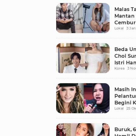
Malas T
Mantan 
Cembur
Lokal
3 Jan
Beda Um
Choi Su
Istri Ha
Korea
3 No
Masih I
Pelantu
Begini 
Lokal
25 Ok
Buruk, 6