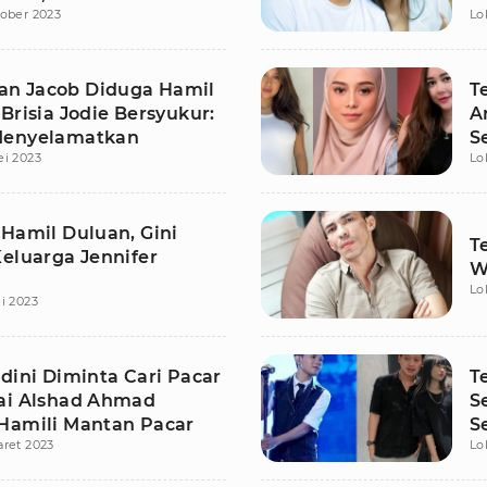
ober 2023
Lo
a Malam Pagi
P
lian Jacob Diduga Hamil
T
Brisia Jodie Bersyukur:
A
Menyelamatkan
S
ei 2023
Lo
 Hamil Duluan, Gini
T
Keluarga Jennifer
W
Lo
i 2023
dini Diminta Cari Pacar
T
ai Alshad Ahmad
S
Hamili Mantan Pacar
S
ret 2023
Lo
G