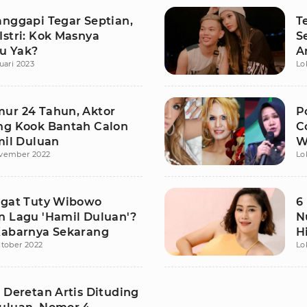
anggapi Tegar Septian,
T
Istri: Kok Masnya
S
u Yak?
A
uari 2023
Lo
ur 24 Tahun, Aktor
P
ng Kook Bantah Calon
C
mil Duluan
W
vember 2022
Lo
C
ngat Tuty Wibowo
6
n Lagu 'Hamil Duluan'?
N
Kabarnya Sekarang
H
tober 2022
Lo
 Deretan Artis Dituding