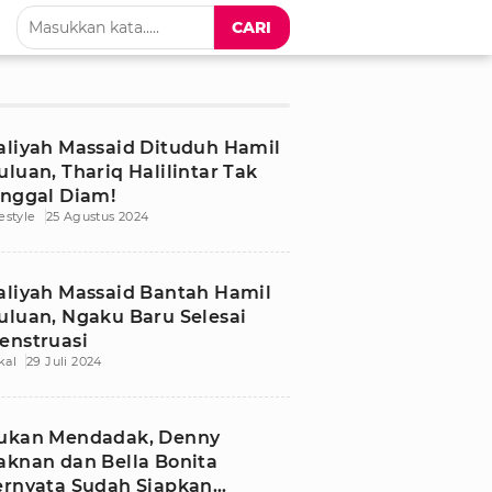
CARI
aliyah Massaid Dituduh Hamil
uluan, Thariq Halilintar Tak
inggal Diam!
festyle
25 Agustus 2024
aliyah Massaid Bantah Hamil
uluan, Ngaku Baru Selesai
enstruasi
kal
29 Juli 2024
ukan Mendadak, Denny
aknan dan Bella Bonita
ernyata Sudah Siapkan