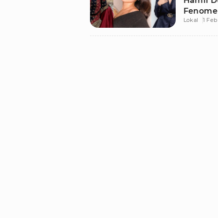
Hamil D
Fenome
Lokal
1 Feb