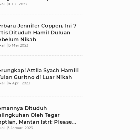
kal
11 Juli 2023
ernikahan Sejak 3 Bulan Lalu
erbaru Jennifer Coppen, Ini 7
rtis Dituduh Hamil Duluan
ebelum Nikah
kal
15 Mei 2023
erungkap! Attila Syach Hamili
ulan Guritno di Luar Nikah
kal
14 April 2023
emannya Dituduh
elingkuhan Oleh Tegar
eptian, Mantan Istri: Please
kal
3 Januari 2023
ak Usah Bawa-bawa