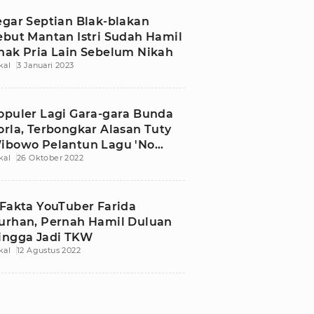
egar Septian Blak-blakan
ebut Mantan Istri Sudah Hamil
nak Pria Lain Sebelum Nikah
kal
3 Januari 2023
opuler Lagi Gara-gara Bunda
orla, Terbongkar Alasan Tuty
ibowo Pelantun Lagu 'No
kal
26 Oktober 2022
omment' Vakum
 Fakta YouTuber Farida
urhan, Pernah Hamil Duluan
ingga Jadi TKW
kal
12 Agustus 2022