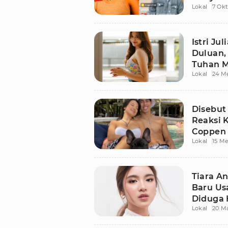
Lokal
7 Okt
Judulny
Istri Ju
Duluan, 
Tuhan 
Lokal
24 M
Disebut
Reaksi 
Coppen
Lokal
15 Me
Tiara An
Baru Us
Diduga 
Lokal
20 Ma