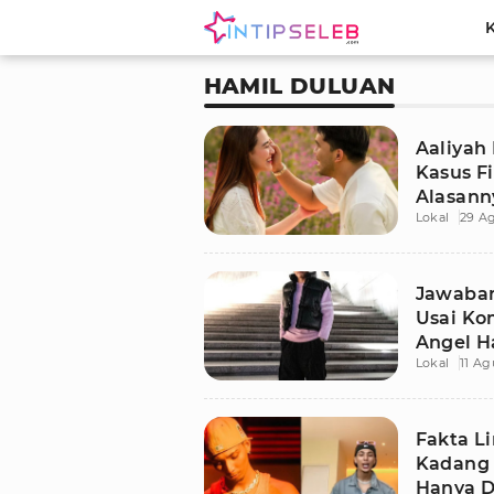
HAMIL DULUAN
Aaliyah 
Kasus Fi
Alasann
Lokal
29 A
Jawaban
Usai Ko
Angel H
Lokal
11 Ag
Fakta Li
Kadang 
Hanya Di