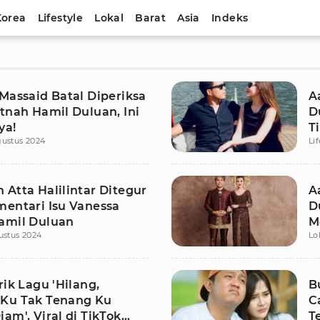
Korea
Lifestyle
Lokal
Barat
Asia
Indeks
Massaid Batal Diperiksa
A
tnah Hamil Duluan, Ini
D
ya!
T
gustus 2024
Li
 Atta Halilintar Ditegur
A
mentari Isu Vanessa
D
amil Duluan
M
ustus 2024
Lo
rik Lagu 'Hilang,
B
Ku Tak Tenang Ku
C
am', Viral di TikTok
T