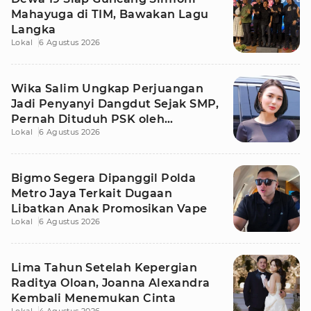
Mahayuga di TIM, Bawakan Lagu
Langka
Lokal
6 Agustus 2026
Wika Salim Ungkap Perjuangan
Jadi Penyanyi Dangdut Sejak SMP,
Pernah Dituduh PSK oleh
Lokal
6 Agustus 2026
Tetangga
Bigmo Segera Dipanggil Polda
Metro Jaya Terkait Dugaan
Libatkan Anak Promosikan Vape
Lokal
6 Agustus 2026
Lima Tahun Setelah Kepergian
Raditya Oloan, Joanna Alexandra
Kembali Menemukan Cinta