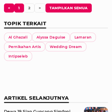
<
1
2
>
TAMPILKAN SEMUA
TOPIK TERKAIT
Al Ghazali
Alyssa Daguise
Lamaran
Pernikahan Artis
Wedding Dream
Intipseleb
ARTIKEL SELANJUTNYA
Dewa 19 Siap Guncang Simfoni