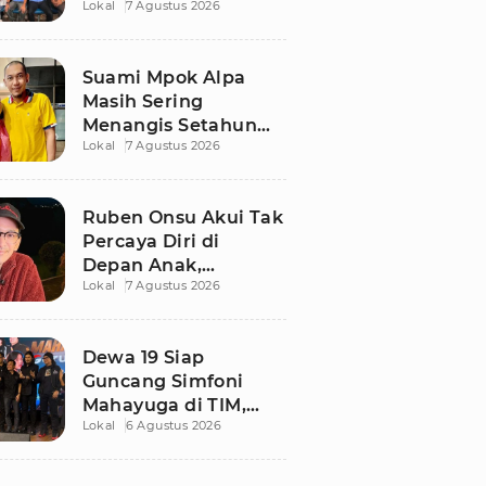
Lokal
7 Agustus 2026
Ngaku Keluar dari
Zona Nyaman
Suami Mpok Alpa
Masih Sering
Menangis Setahun
Lokal
7 Agustus 2026
Setelah Kepergian
Sang Istri
Ruben Onsu Akui Tak
Percaya Diri di
Depan Anak,
Lokal
7 Agustus 2026
Singgung Polemik
dengan Sarwendah
Dewa 19 Siap
Guncang Simfoni
Mahayuga di TIM,
Lokal
6 Agustus 2026
Bawakan Lagu
Langka