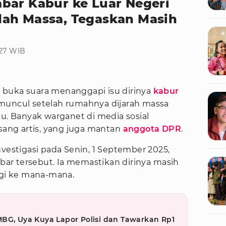
bar Kabur ke Luar Negeri
ah Massa, Tegaskan Masih
:27 WIB
 buka suara menanggapi isu dirinya
kabur
 muncul setelah rumahnya dijarah massa
lu. Banyak warganet di media sosial
ng artis, yang juga mantan
anggota DPR
.
nvestigasi pada Senin, 1 September 2025,
ar tersebut. Ia memastikan dirinya masih
rgi ke mana-mana.
BG, Uya Kuya Lapor Polisi dan Tawarkan Rp1