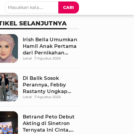
CARI
TIKEL SELANJUTNYA
Irish Bella Umumkan
Hamil Anak Pertama
dari Pernikahan
Lokal
7 Agustus 2026
dengan Haldy Sabri
Di Balik Sosok
Perannya, Febby
Rastanty Ungkap
Lokal
7 Agustus 2026
Luka Masa Kecil yang
Kelam
Betrand Peto Debut
Akting di Sinetron
Ternyata Ini Cinta,