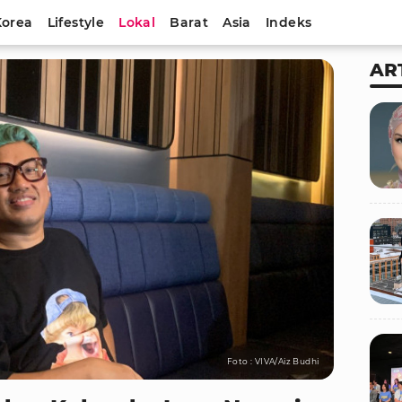
Korea
Lifestyle
Lokal
Barat
Asia
Indeks
AR
Foto : VIVA/Aiz Budhi