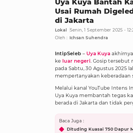
Uya Kuya Bantah Ka
Usai Rumah Digeled
di Jakarta
Lokal
Senin, 1 September 2025 - 12
Oleh :
Ichsan Suhendra
IntipSeleb
–
Uya Kuya
akhirnya
ke
luar negeri
. Gosip tersebut
pada Sabtu, 30 Agustus 2025 la
mempertanyakan keberadaan sa
Melalui kanal YouTube Intens I
Uya Kuya membantah tegas kab
berada di Jakarta dan tidak pe
Baca Juga :
Dituding Kuasai 750 Dapur M