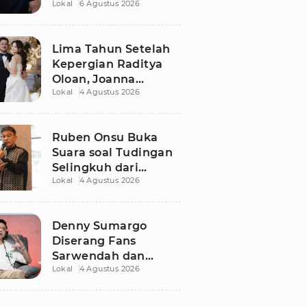
Lokal
6 Agustus 2026
Dugaan Libatkan
Anak Promosikan
Vape
Lima Tahun Setelah
Kepergian Raditya
Oloan, Joanna
Lokal
4 Agustus 2026
Alexandra Kembali
Menemukan Cinta
Ruben Onsu Buka
Suara soal Tudingan
Selingkuh dari
Lokal
4 Agustus 2026
Sarwendah
Denny Sumargo
Diserang Fans
Sarwendah dan
Lokal
4 Agustus 2026
Ruben Onsu Usai
Podcast Viral, Begini
Reaksinya