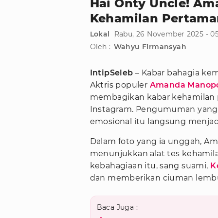
Hai Onty Uncle! 
Kehamilan Pertama
Lokal
Rabu, 26 November 2025 - 0
Oleh :
Wahyu Firmansyah
IntipSeleb
– Kabar bahagia kem
Aktris populer
Amanda Manop
membagikan kabar kehamilan 
Instagram. Pengumuman yang 
emosional itu langsung menjad
Dalam foto yang ia unggah, Am
menunjukkan alat tes kehamila
kebahagiaan itu, sang suami,
K
dan memberikan ciuman lembu
Baca Juga :