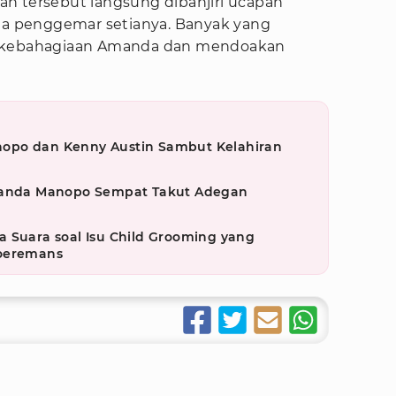
n tersebut langsung dibanjiri ucapan
gga penggemar setianya. Banyak yang
t kebahagiaan Amanda dan mendoakan
opo dan Kenny Austin Sambut Kelahiran
Amanda Manopo Sempat Takut Adegan
 Suara soal Isu Child Grooming yang
Moeremans