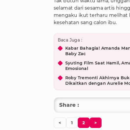
Tak butuh waktu lama, unggaha
selamat dari sesama artis hin
mengaku ikut terharu meliha
kesehatan sang calon ibu.
Baca Juga :
Kabar Bahagia! Amanda Man
Baby Zac
Syuting Film Saat Hamil, 
Emosional
Roby Tremonti Akhirnya Buka
Dikaitkan dengan Aurelie 
Share :
<
1
2
>