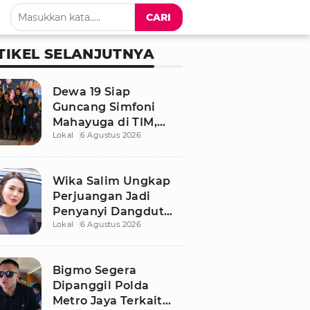
CARI
TIKEL SELANJUTNYA
Dewa 19 Siap
Guncang Simfoni
Mahayuga di TIM,
Lokal
6 Agustus 2026
Bawakan Lagu
Langka
Wika Salim Ungkap
Perjuangan Jadi
Penyanyi Dangdut
Lokal
6 Agustus 2026
Sejak SMP, Pernah
Dituduh PSK oleh
Tetangga
Bigmo Segera
Dipanggil Polda
Metro Jaya Terkait