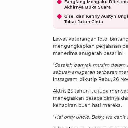
Fangfang Mengaku Ditelantar
Akhirnya Buka Suara
Gisel dan Kenny Austyn Ung
Tobat Jatuh Cinta
Lewat keterangan foto, bintan
mengungkapkan perjalanan panj
menerima anugerah besar ini.
"
Setelah banyak musim dalam h
sebuah anugerah terbesar: men
Instagram, dikutip Rabu, 26 N
Aktris 25 tahun itu juga meny
menegaskan betapa dirinya da
kehadiran buah hati mereka.
"
Hai onty uncle. Baby, we can't 