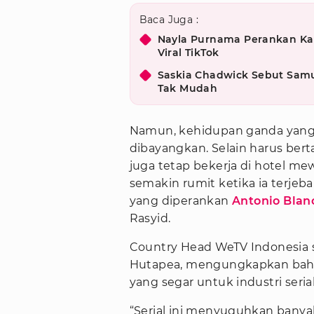
Baca Juga :
Nayla Purnama Perankan Ka
Viral TikTok
Saskia Chadwick Sebut Samue
Tak Mudah
Namun, kehidupan ganda yang 
dibayangkan. Selain harus bert
juga tetap bekerja di hotel me
semakin rumit ketika ia terjeb
yang diperankan
Antonio Blanc
Rasyid.
Country Head WeTV Indonesia s
Hutapea, mengungkapkan bah
yang segar untuk industri serial
“Serial ini menyuguhkan ban