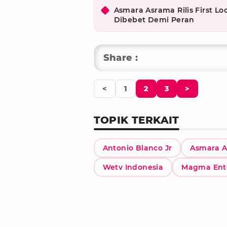
Asmara Asrama Rilis First L
Dibebet Demi Peran
Share :
<
1
2
3
>
TOPIK TERKAIT
Antonio Blanco Jr
Asmara 
Wetv Indonesia
Magma Ent