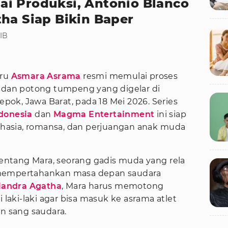
i Produksi, Antonio Blanco
ha Siap Bikin Baper
WIB
aru
Asmara Asrama
resmi memulai proses
n dan potong tumpeng yang digelar di
Depok, Jawa Barat, pada 18 Mei 2026. Series
donesia
dan
Magma Entertainment
ini siap
asia, romansa, dan perjuangan anak muda
ntang Mara, seorang gadis muda yang rela
 mempertahankan masa depan saudara
iandra Agatha
, Mara harus memotong
aki-laki agar bisa masuk ke asrama atlet
an sang saudara.