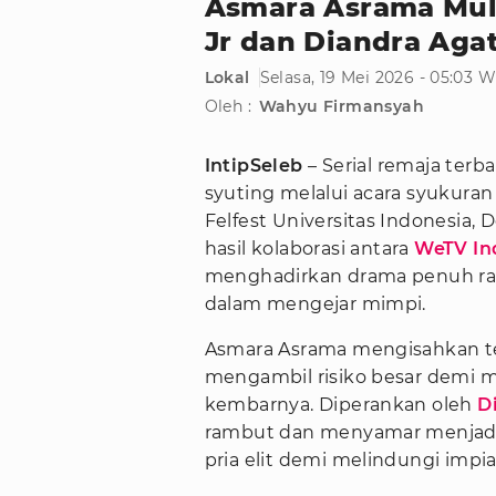
Asmara Asrama Mula
Jr dan Diandra Agat
Lokal
Selasa, 19 Mei 2026 - 05:03 
Oleh :
Wahyu Firmansyah
IntipSeleb
– Serial remaja terb
syuting melalui acara syukura
Felfest Universitas Indonesia, 
hasil kolaborasi antara
WeTV In
menghadirkan drama penuh rah
dalam mengejar mimpi.
Asmara Asrama mengisahkan te
mengambil risiko besar demi
kembarnya. Diperankan oleh
D
rambut dan menyamar menjadi l
pria elit demi melindungi impi