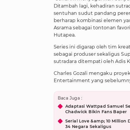
Ditambah lagi, kehadiran sutr
sentuhan sudut pandang perem
berharap kombinasi elemen ya
Asrama sebagai tontonan favori
Hutapea.
Series ini digarap oleh tim krea
sebagai produser sekaligus Sup
sutradara ditempati oleh Adis 
Charles Gozali mengaku proye
Entertainment yang sebelumnya
Baca Juga :
Adaptasi Wattpad Samuel Se
Chadwick Bikin Fans Baper
Serial Love &amp; 10 Million
34 Negara Sekaligus