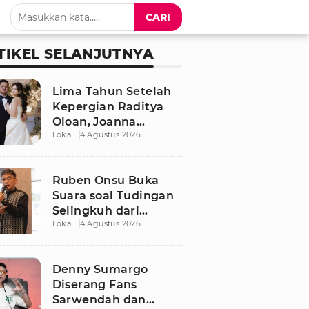
CARI
TIKEL SELANJUTNYA
Lima Tahun Setelah
Kepergian Raditya
Oloan, Joanna
Lokal
4 Agustus 2026
Alexandra Kembali
Menemukan Cinta
Ruben Onsu Buka
Suara soal Tudingan
Selingkuh dari
Lokal
4 Agustus 2026
Sarwendah
Denny Sumargo
Diserang Fans
Sarwendah dan