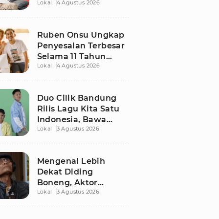
Lokal
4 Agustus 2026
Ruben Onsu Usai
Podcast Viral, Begini
Reaksinya
Ruben Onsu Ungkap
Penyesalan Terbesar
Selama 11 Tahun
Lokal
4 Agustus 2026
Nikahi Sarwendah
Duo Cilik Bandung
Rilis Lagu Kita Satu
Indonesia, Bawa
Lokal
3 Agustus 2026
Pesan Persatuan
Jelang HUT RI ke-81
Mengenal Lebih
Dekat Diding
Boneng, Aktor
Lokal
3 Agustus 2026
Legendaris yang
Hidup Sederhana
Sebelum Wafat