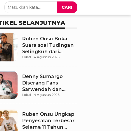
CARI
TIKEL SELANJUTNYA
Ruben Onsu Buka
Suara soal Tudingan
Selingkuh dari
Lokal
4 Agustus 2026
Sarwendah
Denny Sumargo
Diserang Fans
Sarwendah dan
Lokal
4 Agustus 2026
Ruben Onsu Usai
Podcast Viral, Begini
Reaksinya
Ruben Onsu Ungkap
Penyesalan Terbesar
Selama 11 Tahun