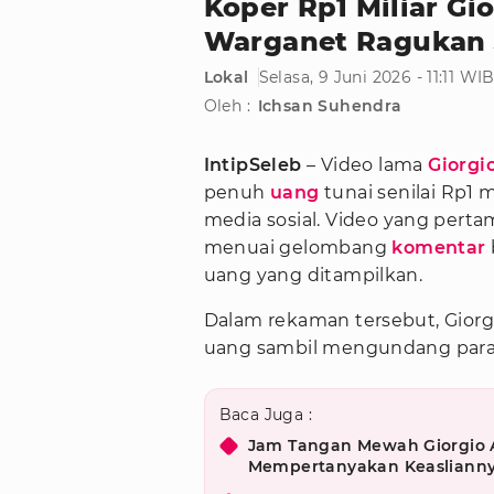
Koper Rp1 Miliar Gio
Warganet Ragukan
Lokal
Selasa, 9 Juni 2026 - 11:11 WI
Oleh :
Ichsan Suhendra
IntipSeleb
– Video lama
Giorgi
penuh
uang
tunai senilai Rp1 m
media sosial. Video yang pertam
menuai gelombang
komentar
uang yang ditampilkan.
Dalam rekaman tersebut, Giorg
uang sambil mengundang para 
Baca Juga :
Jam Tangan Mewah Giorgio A
Mempertanyakan Keasliann