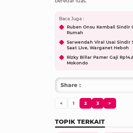
beredar luas.
Baca Juga :
Ruben Onsu Kembali Sindir G
Rumah
Sarwendah Viral Usai Sindir
Saat Live, Warganet Heboh
Rizky Billar Pamer Gaji Rp14
Mokondo
Share :
<
1
2
3
>
TOPIK TERKAIT