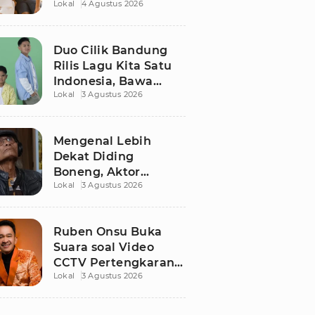
Lokal
4 Agustus 2026
Nikahi Sarwendah
Duo Cilik Bandung
Rilis Lagu Kita Satu
Indonesia, Bawa
Lokal
3 Agustus 2026
Pesan Persatuan
Jelang HUT RI ke-81
Mengenal Lebih
Dekat Diding
Boneng, Aktor
Lokal
3 Agustus 2026
Legendaris yang
Hidup Sederhana
Sebelum Wafat
Ruben Onsu Buka
Suara soal Video
CCTV Pertengkaran
Lokal
3 Agustus 2026
dengan Sarwendah,
Ini Kronologinya