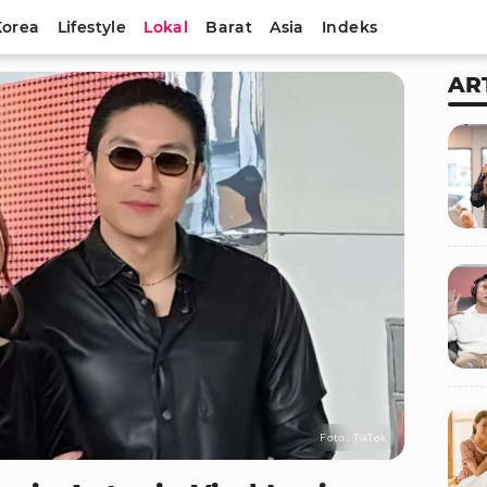
Korea
Lifestyle
Lokal
Barat
Asia
Indeks
AR
Foto : TikTok