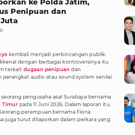
porkan ke Polda Jatim,
sus Penipuan dan
 Juta
IB
tyo
kembali menjadi perbincangan publik.
 dikenal dengan berbagai kontroversinya itu
m terkait
dugaan penipuan
dan
perangkat audio atau sound system senilai
h seorang pengusaha asal Surabaya bernama
a Timur
pada 11 Juni 2026. Dalam laporan itu,
n. Seorang perempuan bernama Fiona
isa juga turut dilaporkan dalam perkara yang