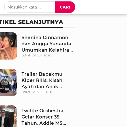
CARI
TIKEL SELANJUTNYA
Shenina Cinnamon
dan Angga Yunanda
Umumkan Kelahiran
Lokal
31 Juli 2026
Putra Pertama,
Namanya Penuh
Makna
Trailer Bapakmu
Kiper Rilis, Kisah
Ayah dan Anak
Lokal
29 Juli 2026
Berdamai Lewat
Sepak Bola Tarkam
Twilite Orchestra
Gelar Konser 35
Tahun, Addie MS