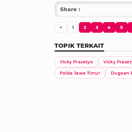
Share :
<
1
2
3
4
5
TOPIK TERKAIT
Vicky Prasetyo
Vicky Prase
Polda Jawa Timur
Dugaan 