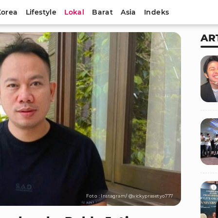
Korea
Lifestyle
Lokal
Barat
Asia
Indeks
AR
Foto : Instagram/ @vickyprasetyo777