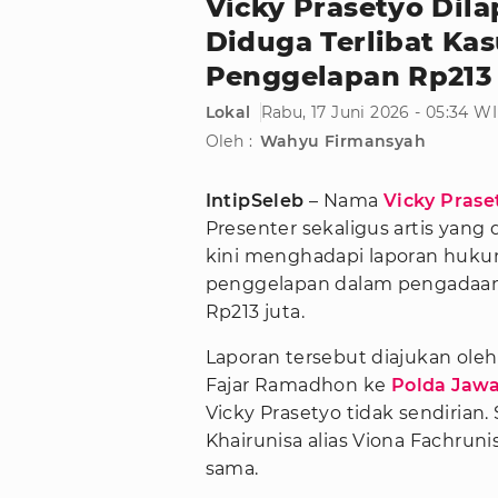
Vicky Prasetyo Dila
Diduga Terlibat Ka
Penggelapan Rp213
Lokal
Rabu, 17 Juni 2026 - 05:34 W
Oleh :
Wahyu Firmansyah
IntipSeleb
– Nama
Vicky Prase
Presenter sekaligus artis yang
kini menghadapi laporan huku
penggelapan dalam pengadaan 
Rp213 juta.
Laporan tersebut diajukan ole
Fajar Ramadhon ke
Polda Jaw
Vicky Prasetyo tidak sendiria
Khairunisa alias Viona Fachrun
sama.