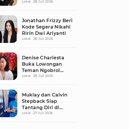
Lokal
28 Juli 2026
Ungkap Kisah Haru
Jonathan Frizzy Beri
Kode Segera Nikahi
Ririn Dwi Ariyanti
Lokal
28 Juli 2026
Denise Chariesta
Buka Lowongan
Teman Ngobrol
Lokal
28 Juli 2026
Bergaji Rp15 Juta, Ini
Syaratnya!
Muklay dan Calvin
Stepback Siap
Tantang Diri di
Lokal
27 Juli 2026
Kratingdaeng Red
Bull Power Race, Ini
Alasan Mereka!