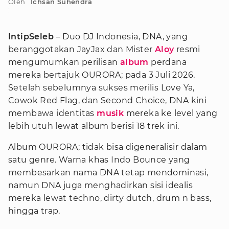
Oleh
Ichsan Suhendra
:
IntipSeleb
– Duo DJ Indonesia, DNA, yang
beranggotakan JayJax dan Mister
Aloy
resmi
mengumumkan perilisan
album
perdana
mereka bertajuk OURORA; pada 3 Juli 2026.
Setelah sebelumnya sukses merilis Love Ya,
Cowok Red Flag, dan Second Choice, DNA kini
membawa identitas
musik
mereka ke level yang
lebih utuh lewat album berisi 18 trek ini.
Album OURORA; tidak bisa digeneralisir dalam
satu genre. Warna khas Indo Bounce yang
membesarkan nama DNA tetap mendominasi,
namun DNA juga menghadirkan sisi idealis
mereka lewat techno, dirty dutch, drum n bass,
hingga trap.