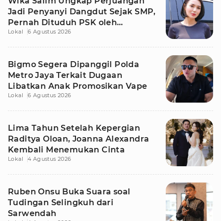
Wika Salim Ungkap Perjuangan
Jadi Penyanyi Dangdut Sejak SMP,
Pernah Dituduh PSK oleh
Lokal
6 Agustus 2026
Tetangga
Bigmo Segera Dipanggil Polda
Metro Jaya Terkait Dugaan
Libatkan Anak Promosikan Vape
Lokal
6 Agustus 2026
Lima Tahun Setelah Kepergian
Raditya Oloan, Joanna Alexandra
Kembali Menemukan Cinta
Lokal
4 Agustus 2026
Ruben Onsu Buka Suara soal
Tudingan Selingkuh dari
Sarwendah