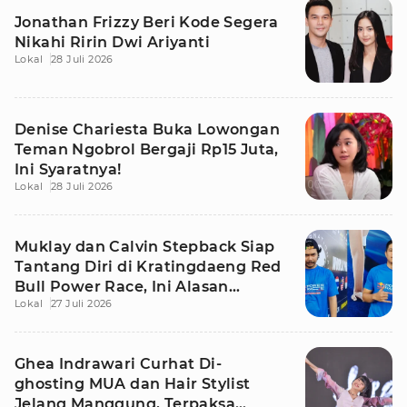
Jonathan Frizzy Beri Kode Segera
Nikahi Ririn Dwi Ariyanti
Lokal
28 Juli 2026
Denise Chariesta Buka Lowongan
Teman Ngobrol Bergaji Rp15 Juta,
Ini Syaratnya!
Lokal
28 Juli 2026
Muklay dan Calvin Stepback Siap
Tantang Diri di Kratingdaeng Red
Bull Power Race, Ini Alasan
Lokal
27 Juli 2026
Mereka!
Ghea Indrawari Curhat Di-
ghosting MUA dan Hair Stylist
Jelang Manggung, Terpaksa